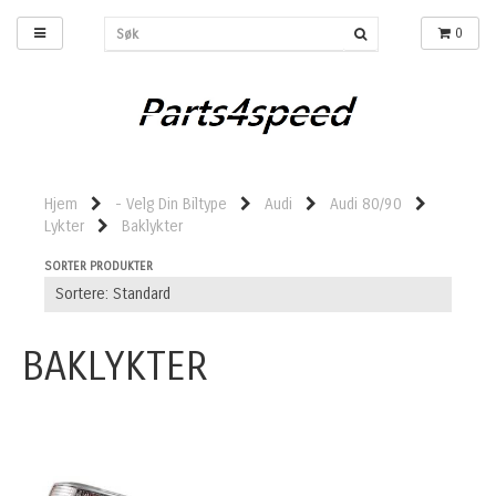
0
Hjem
- Velg Din Biltype
Audi
Audi 80/90
Lykter
Baklykter
SORTER PRODUKTER
BAKLYKTER