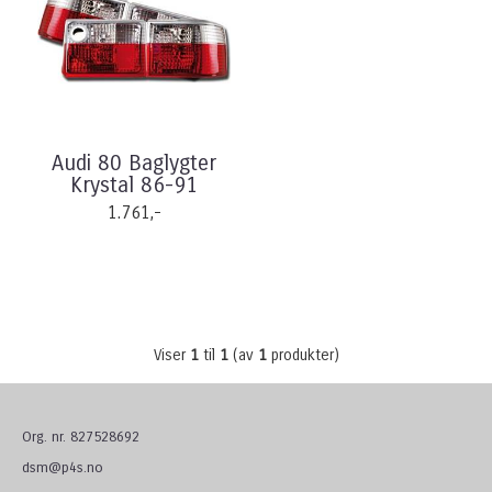
Audi 80 Baglygter
Krystal 86-91
1.761,-
Viser
1
til
1
(av
1
produkter)
Org. nr. 827528692
dsm@p4s.no