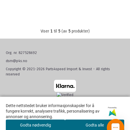
Viser
1
til
5
(av
5
produkter)
Org. nr. 827528692
dsm@p4s.no
Copyright © 2021-2026 Parts4speed Import & Invest - All rights
reserved
Dette nettstedet bruker informasjonskapsler for å
Dette nettstedet bruker informasjonskapsler for å
Powered by
Powered by
fungere korrekt, analysere trafikk, personalisering av
fungere korrekt, analysere trafikk, personalisering av
annonser og annonsering.
annonser og annonsering.
Godta nødvendig
Godta nødvendig
Godta alle
Godta alle