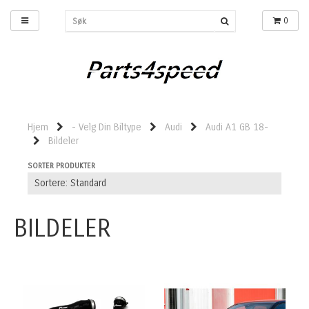
0
Hjem
- Velg Din Biltype
Audi
Audi A1 GB 18-
Bildeler
SORTER PRODUKTER
BILDELER