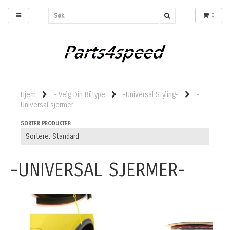
0
Hjem
- Velg Din Biltype
-Universal Styling-
-
Universal sjermer-
SORTER PRODUKTER
-UNIVERSAL SJERMER-