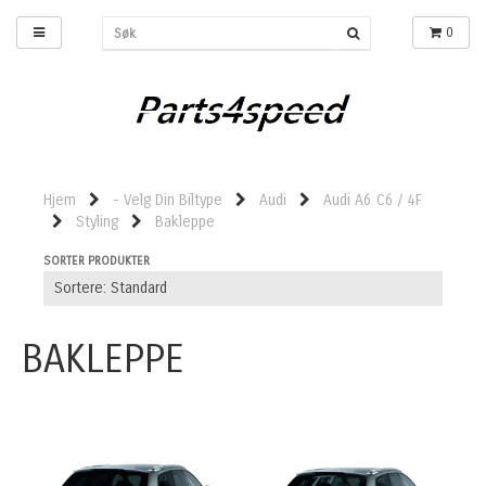
0
Hjem
- Velg Din Biltype
Audi
Audi A6 C6 / 4F
Styling
Bakleppe
SORTER PRODUKTER
BAKLEPPE