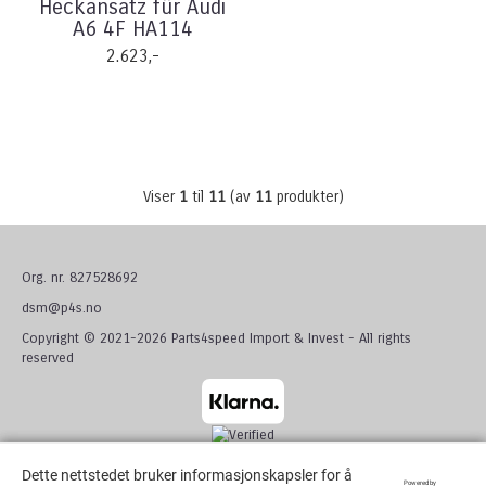
Heckansatz für Audi
A6 4F HA114
2.623,-
Viser
1
til
11
(av
11
produkter)
Org. nr. 827528692
dsm@p4s.no
Copyright © 2021-2026 Parts4speed Import & Invest - All rights
reserved
Dette nettstedet bruker informasjonskapsler for å
Dette nettstedet bruker informasjonskapsler for å
Powered by
Powered by