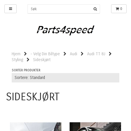
0
Hjem
- Velg Din Biltype
Audi
Audi TT 8J
Styling
Sideskjørt
SORTER PRODUKTER
SIDESKJØRT