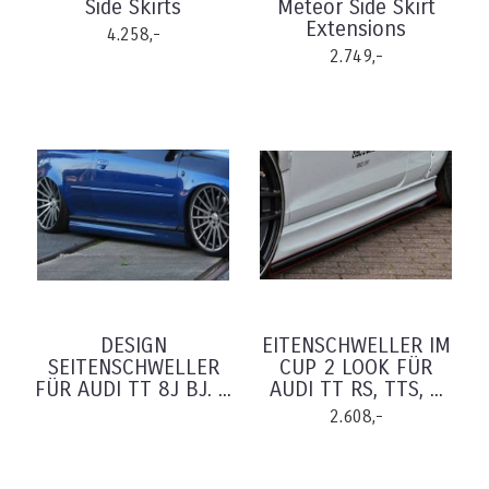
Side Skirts
Meteor Side Skirt
Extensions
4.258,-
2.749,-
DESIGN
EITENSCHWELLER IM
SEITENSCHWELLER
CUP 2 LOOK FÜR
FÜR AUDI TT 8J BJ. ...
AUDI TT RS, TTS, ...
2.608,-