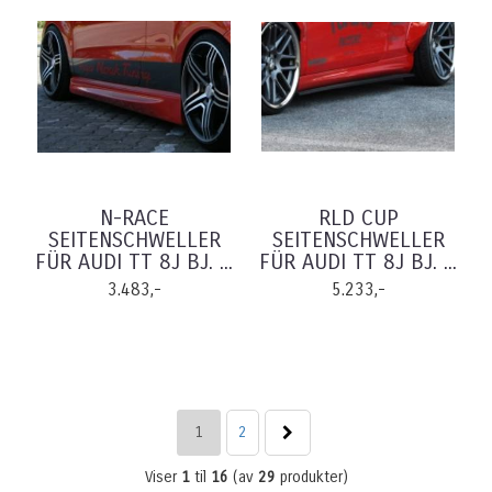
N-RACE
RLD CUP
SEITENSCHWELLER
SEITENSCHWELLER
FÜR AUDI TT 8J BJ. ...
FÜR AUDI TT 8J BJ. ...
3.483,-
5.233,-
1
2
Viser
1
til
16
(av
29
produkter)