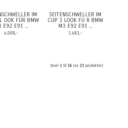
NSCHWELLER IM
SEITENSCHWELLER IM
 L OOK FÜR BMW
CUP 3 LOOK FÜ R BMW
 E92 E91 ...
M3 E92 E91 ...
4.008,-
3.483,-
Viser
1
til
16
(av
23
produkter)