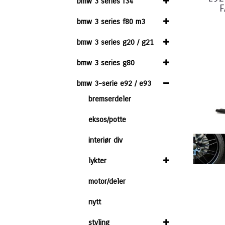
bmw 3 series f34
F
bmw 3 series f80 m3
bmw 3 series g20 / g21
bmw 3 series g80
bmw 3-serie e92 / e93
bremserdeler
eksos/potte
interiør div
lykter
motor/deler
nytt
styling