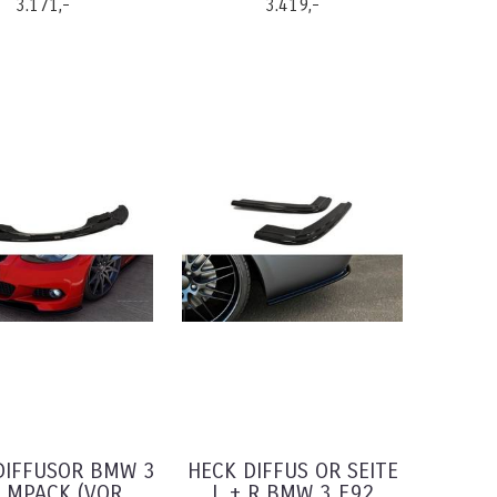
3.171,-
3.419,-
DIFFUSOR BMW 3
HECK DIFFUS OR SEITE
 MPACK (VOR
L + R BMW 3 E92