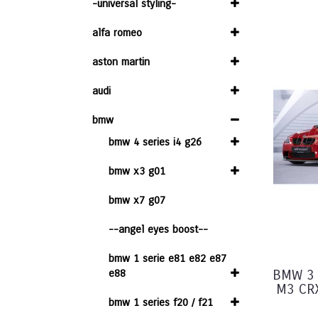
-universal styling-
alfa romeo
aston martin
audi
bmw
bmw 4 series i4 g26
bmw x3 g01
bmw x7 g07
--angel eyes boost--
bmw 1 serie e81 e82 e87
e88
BMW 3 S
M3 CR
bmw 1 series f20 / f21