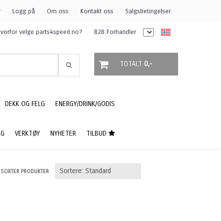
r
Logg på
Om oss
Kontakt oss
Salgsbetingelser
vorfor velge parts4speed.no?
B2B Forhandler
TOTALT
0,-
DEKK OG FELG
ENERGY/DRINK/GODIS
NG
VERKTØY
NYHETER
TILBUD
SORTER PRODUKTER