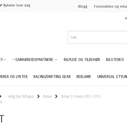
Nyheter hver dag
Blogg
Forsendelse og retu
H
RT--
--SAMARBEIDSPARTNERE --
BILPLEIE OG TILBEHØR
BILSTEREO
ÆRER OG LYKTER
RACING/DRIFTING GEAR
REKLAME
UNIVERSAL STYLI
- Velg Din Biltype
Bmw
Bmw 3-Serie E92 / E93
tt
T