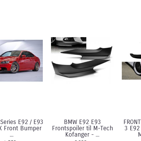
eries E92 / E93
BMW E92 E93
FRONT
X Front Bumper
Frontspoiler til M-Tech
3 E92
...
Kofanger - ...
M