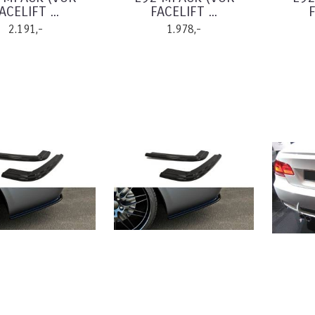
ACELIFT ...
FACELIFT ...
F
2.191,-
1.978,-