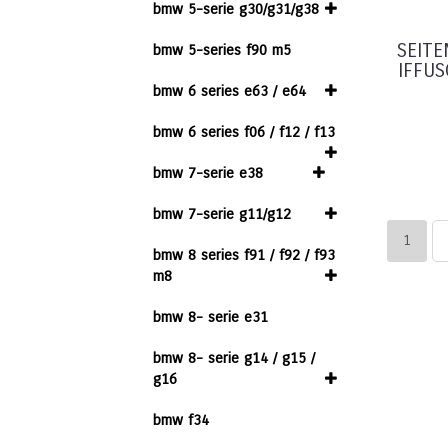
bmw 5-serie g30/g31/g38
SEIT
bmw 5-series f90 m5
IFFU
bmw 6 series e63 / e64
bmw 6 series f06 / f12 / f13
bmw 7-serie e38
bmw 7-serie g11/g12
1
bmw 8 series f91 / f92 / f93
m8
bmw 8- serie e31
bmw 8- serie g14 / g15 /
g16
bmw f34