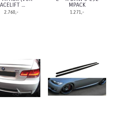
ACELIFT ...
MPACK
2.760,-
1.271,-