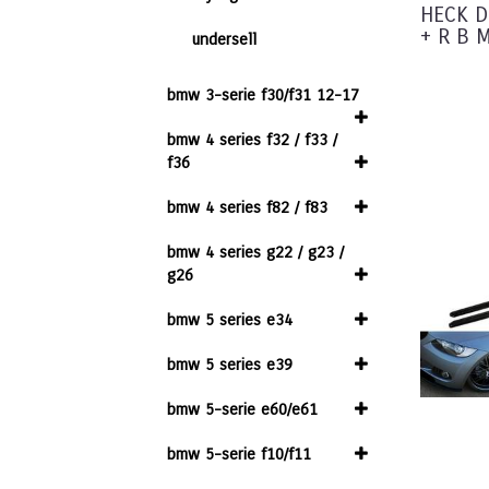
HECK D
+ R B 
undersell
bmw 3-serie f30/f31 12-17
bmw 4 series f32 / f33 /
f36
bmw 4 series f82 / f83
bmw 4 series g22 / g23 /
g26
bmw 5 series e34
bmw 5 series e39
bmw 5-serie e60/e61
bmw 5-serie f10/f11