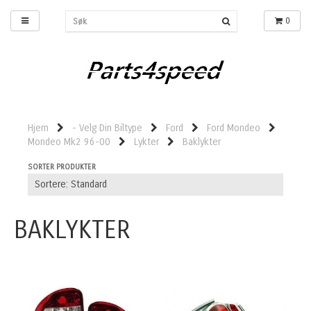
0
Hjem
- Velg Din Biltype
Ford
Ford Mondeo
Mondeo Mk2 96-00
Lykter
Baklykter
SORTER PRODUKTER
BAKLYKTER