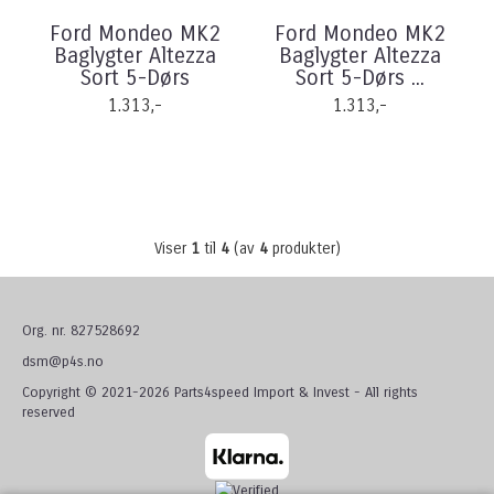
Ford Mondeo MK2
Ford Mondeo MK2
Baglygter Altezza
Baglygter Altezza
Sort 5-Dørs
Sort 5-Dørs ...
1.313,-
1.313,-
Viser
1
til
4
(av
4
produkter)
Org. nr. 827528692
dsm@p4s.no
Copyright © 2021-2026 Parts4speed Import & Invest - All rights
reserved