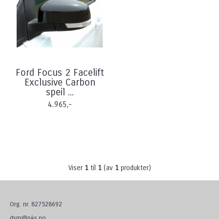
Ford Focus 2 Facelift
Exclusive Carbon
speil ...
4.965,-
Viser
1
til
1
(av
1
produkter)
Org. nr. 827528692
dsm@p4s.no