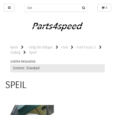
0
Hjem
- Velg Din Biltype
Ford
Ford Focus 2
Styling
Speil
SORTER PRODUKTER
SPEIL