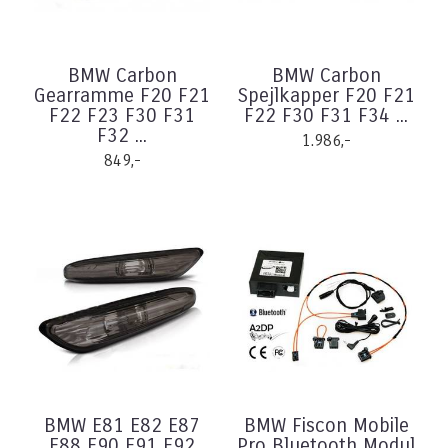
BMW Carbon
BMW Carbon
Gearramme F20 F21
Spejlkapper F20 F21
F22 F23 F30 F31
F22 F30 F31 F34 ...
F32 ...
1.986,-
849,-
BMW E81 E82 E87
BMW Fiscon Mobile
E88 E90 E91 E92
Pro Bluetooth Modul