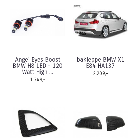
Angel Eyes Boost
bakleppe BMW X1
BMW H8 LED - 120
E84 HA137
Watt High ...
2.209,-
1.749,-