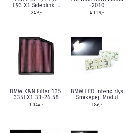
E93 X1 Sideblink ...
-2010
249,-
4.119,-
BMW K&N Filter 135I
BMW LED Interiø rlys
335I X1 33-24 58
Smikepejl Modul
1.044,-
186,-