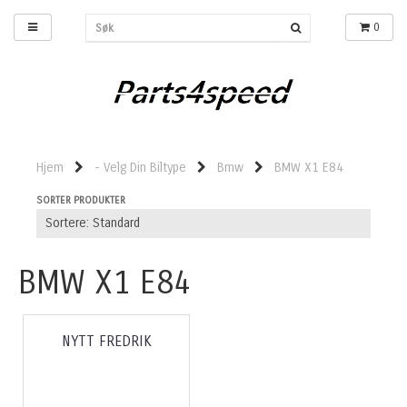
0
Hjem
- Velg Din Biltype
Bmw
BMW X1 E84
SORTER PRODUKTER
BMW X1 E84
NYTT FREDRIK