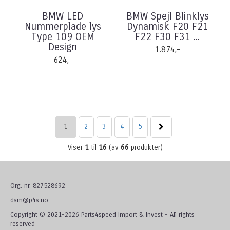
BMW LED
BMW Spejl Blinklys
Nummerplade lys
Dynamisk F20 F21
Type 109 OEM
F22 F30 F31 ...
Design
1.874,-
624,-
1
2
3
4
5
Viser
1
til
16
(av
66
produkter)
Org. nr. 827528692
dsm@p4s.no
Copyright © 2021-2026 Parts4speed Import & Invest - All rights
reserved