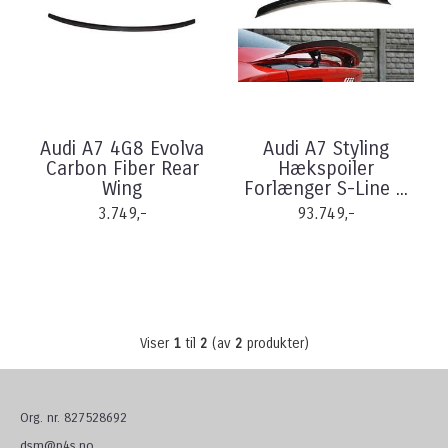
Audi A7 4G8 Evolva
Audi A7 Styling
Carbon Fiber Rear
Hækspoiler
Wing
Forlænger S-Line ...
3.749,-
93.749,-
Viser
1
til
2
(av
2
produkter)
Org. nr. 827528692
dsm@p4s.no