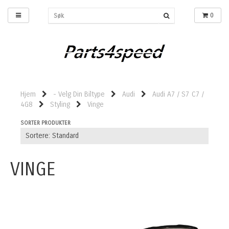
0
Hjem
- Velg Din Biltype
Audi
Audi A7 / S7 C7 /
4G8
Styling
Vinge
SORTER PRODUKTER
VINGE