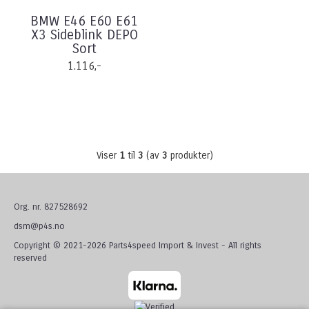
BMW E46 E60 E61
X3 Sideblink DEPO
Sort
1.116,-
Viser
1
til
3
(av
3
produkter)
Org. nr. 827528692
dsm@p4s.no
Copyright © 2021-2026 Parts4speed Import & Invest - All rights
reserved