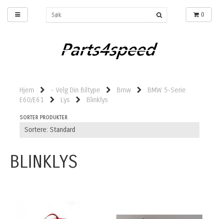
0
Hjem
- Velg Din Biltype
Bmw
BMW 5-Serie
E60/E61
Lys
Blinklys
SORTER PRODUKTER
BLINKLYS