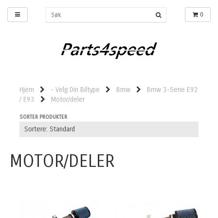
0
Hjem
- Velg Din Biltype
Bmw
Bmw 3-Serie E92
/ E93
Motor/deler
SORTER PRODUKTER
MOTOR/DELER