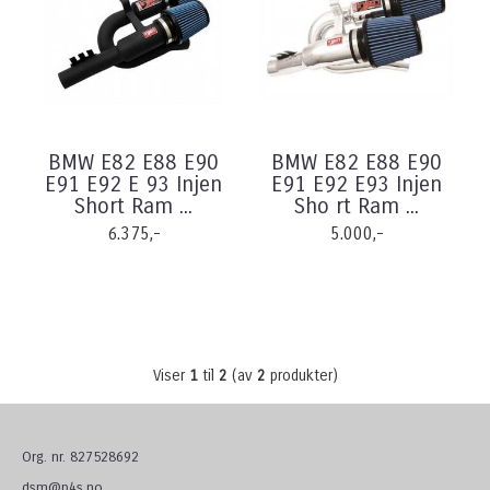
BMW E82 E88 E90
BMW E82 E88 E90
E91 E92 E 93 Injen
E91 E92 E93 Injen
Short Ram ...
Sho rt Ram ...
6.375,-
5.000,-
Viser
1
til
2
(av
2
produkter)
Org. nr. 827528692
dsm@p4s.no