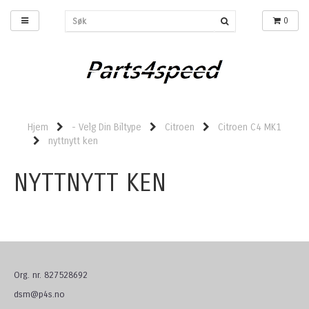
0
Hjem
- Velg Din Biltype
Citroen
Citroen C4 MK1
nyttnytt ken
NYTTNYTT KEN
Org. nr. 827528692
dsm@p4s.no