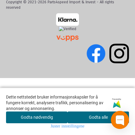
Copyright © 2021-2026 Parts4speed Import & Invest - All rights
reserved
Dette nettstedet bruker informasjonskapsler for å
Dette nettstedet bruker informasjonskapsler for å
Powered by
Powered by
fungere korrekt, analysere trafikk, personalisering av
fungere korrekt, analysere trafikk, personalisering av
annonser og annonsering.
annonser og annonsering.
Godta nødvendig
Godta nødvendig
Godta alle
Godta alle
Juster innstillingene
Juster innstillingene