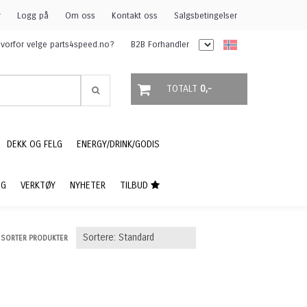
r
Logg på
Om oss
Kontakt oss
Salgsbetingelser
vorfor velge parts4speed.no?
B2B Forhandler
TOTALT
0,-
DEKK OG FELG
ENERGY/DRINK/GODIS
NG
VERKTØY
NYHETER
TILBUD
SORTER PRODUKTER