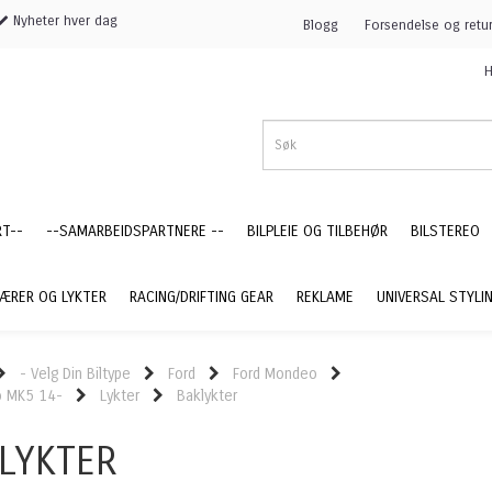
Nyheter hver dag
Blogg
Forsendelse og retu
H
RT--
--SAMARBEIDSPARTNERE --
BILPLEIE OG TILBEHØR
BILSTEREO
ÆRER OG LYKTER
RACING/DRIFTING GEAR
REKLAME
UNIVERSAL STYLI
- Velg Din Biltype
Ford
Ford Mondeo
 MK5 14-
Lykter
Baklykter
LYKTER