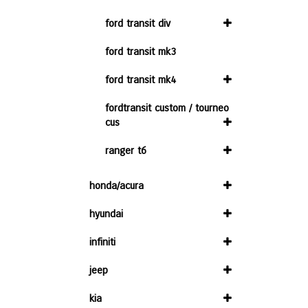
ford transit div
ford transit mk3
ford transit mk4
fordtransit custom / tourneo
cus
ranger t6
honda/acura
hyundai
infiniti
jeep
kia