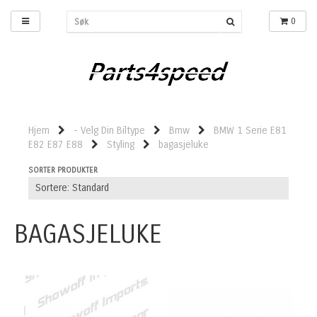
0
Hjem
- Velg Din Biltype
Bmw
BMW 1 Serie E81
E82 E87 E88
Styling
bagasjeluke
SORTER PRODUKTER
BAGASJELUKE