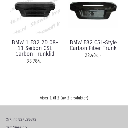
BMW 1 E82 2D 08-
BMW E82 CSL-Style
11 Seibon CSL
Carbon Fiber Trunk
Carbon Trunklid
22.406,-
36.784,-
Viser
1
til
2
(av
2
produkter)
Org. nr. 827528692
dsm@p4s.no