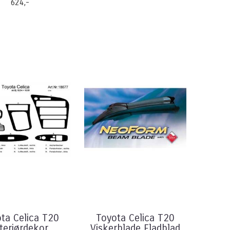
624,-
ta Celica T20
Toyota Celica T20
nteriørdekor
Viskerblade Fladblad