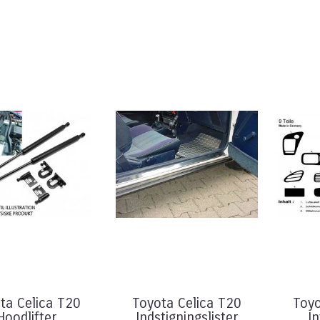
ta Celica T20
Toyota Celica T20
Toyo
Hoodlifter
Indstigningslister
I