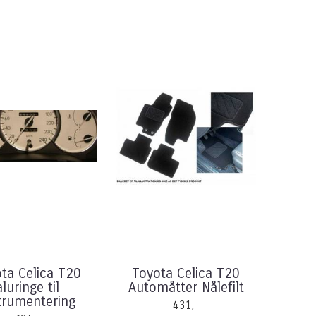
ta Celica T20
Toyota Celica T20
aluringe til
Automåtter Nålefilt
trumentering
431,-