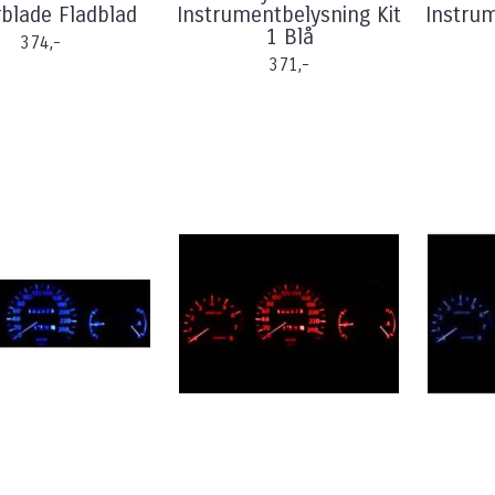
rblade Fladblad
Instrumentbelysning Kit
Instrum
1 Blå
374,-
371,-