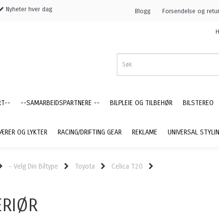
Nyheter hver dag
Blogg
Forsendelse og retu
H
RT--
--SAMARBEIDSPARTNERE --
BILPLEIE OG TILBEHØR
BILSTEREO
ÆRER OG LYKTER
RACING/DRIFTING GEAR
REKLAME
UNIVERSAL STYLI
- Velg Din Biltype
Toyota
Celica T20
ERIØR