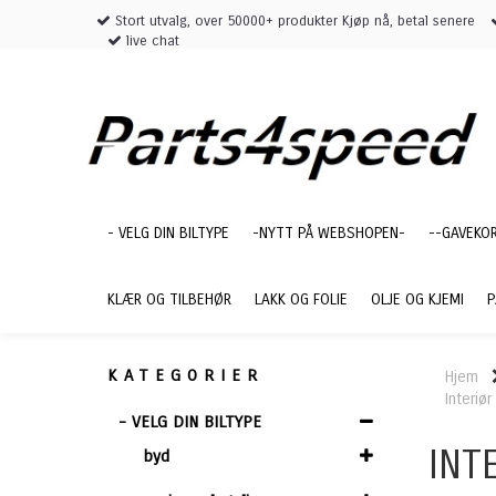
Stort utvalg, over 50000+ produkter Kjøp nå, betal senere
live chat
- VELG DIN BILTYPE
-NYTT PÅ WEBSHOPEN-
--GAVEKO
KLÆR OG TILBEHØR
LAKK OG FOLIE
OLJE OG KJEMI
P
KATEGORIER
Hjem
Interiør
- VELG DIN BILTYPE
INT
byd