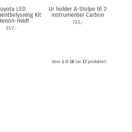
Toyota LED
Ur holder A-Stolpe til 2
entbelysning Kit
instrumenter Carbon
Xenon-Hvidt
723,-
557,-
Viser
1
til
16
(av
17
produkter)