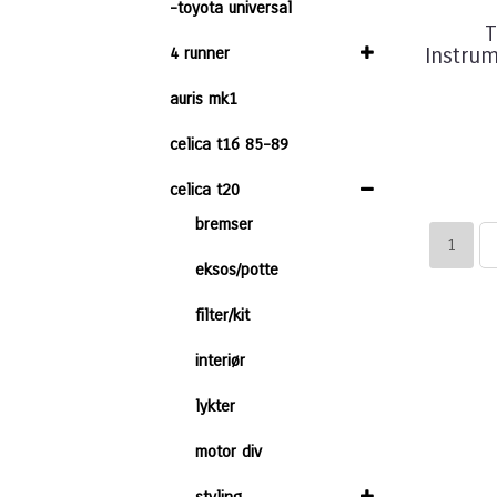
-toyota universal
T
4 runner
Instrum
auris mk1
celica t16 85-89
celica t20
bremser
1
eksos/potte
filter/kit
interiør
lykter
motor div