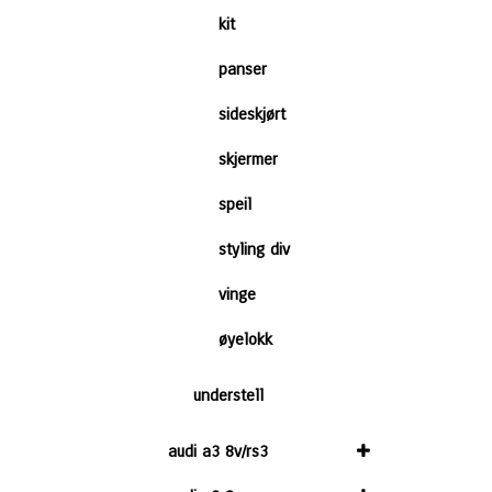
kit
panser
sideskjørt
skjermer
speil
styling div
vinge
øyelokk
understell
audi a3 8v/rs3