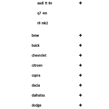
audi tt 8s
q7 4m
r8 mk2
bmw
buick
chevrolet
citroen
cupra
dacia
daihatsu
dodge