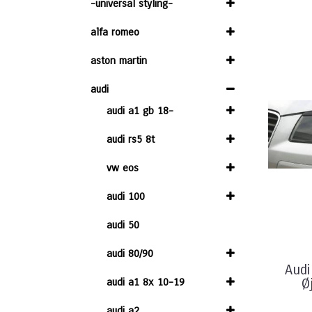
-universal styling-
alfa romeo
aston martin
audi
audi a1 gb 18-
audi rs5 8t
vw eos
audi 100
audi 50
audi 80/90
Audi
audi a1 8x 10-19
Ø
audi a2