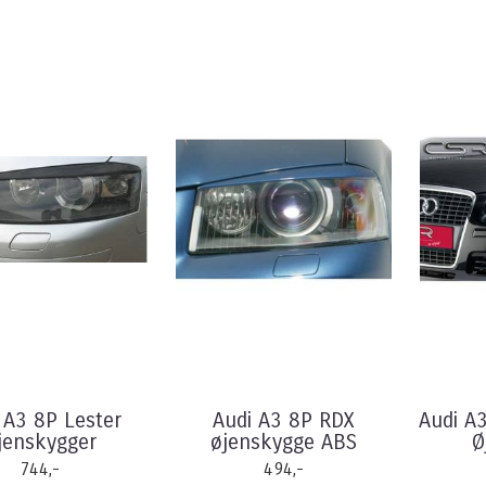
 A3 8P Lester
Audi A3 8P RDX
Audi A3
jenskygger
øjenskygge ABS
Ø
744,-
494,-