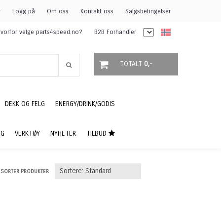
r
Logg på
Om oss
Kontakt oss
Salgsbetingelser
vorfor velge parts4speed.no?
B2B Forhandler
TOTALT
0,-
DEKK OG FELG
ENERGY/DRINK/GODIS
NG
VERKTØY
NYHETER
TILBUD
SORTER PRODUKTER