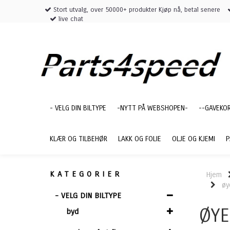
Stort utvalg, over 50000+ produkter Kjøp nå, betal senere
live chat
- VELG DIN BILTYPE
-NYTT PÅ WEBSHOPEN-
--GAVEKO
KLÆR OG TILBEHØR
LAKK OG FOLIE
OLJE OG KJEMI
P
KATEGORIER
Hjem
øy
- VELG DIN BILTYPE
ØYE
byd