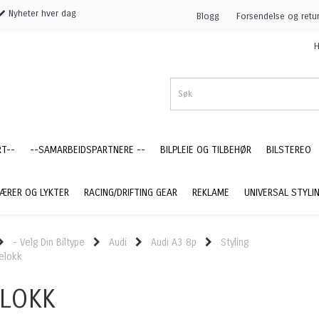
Nyheter hver dag
Blogg
Forsendelse og retu
H
RT--
--SAMARBEIDSPARTNERE --
BILPLEIE OG TILBEHØR
BILSTEREO
ÆRER OG LYKTER
RACING/DRIFTING GEAR
REKLAME
UNIVERSAL STYLI
- Velg Din Biltype
Audi
Audi A3 8p
Styling
elokk
LOKK