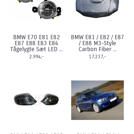
BMW E70 E81 E82
BMW E81 / E82 / E87
E87 E88 E83 E84
/ E88 M3-Style
Tågelygte Sæt LED ...
Carbon Fiber ...
2.994,-
17.237,-