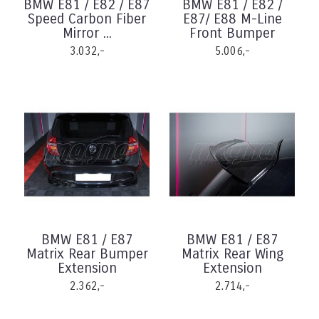
BMW E81 / E82 / E87
BMW E81 / E82 /
Speed Carbon Fiber
E87/ E88 M-Line
Mirror ...
Front Bumper
3.032,-
5.006,-
BMW E81 / E87
BMW E81 / E87
Matrix Rear Bumper
Matrix Rear Wing
Extension
Extension
2.362,-
2.714,-