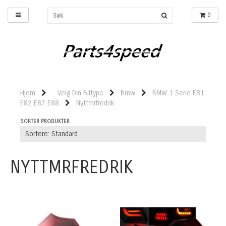
0
Hjem
- Velg Din Biltype
Bmw
BMW 1 Serie E81
E82 E87 E88
Nyttmrfredrik
SORTER PRODUKTER
NYTTMRFREDRIK