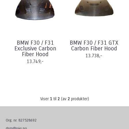
BMW F30 / F31
BMW F30 / F31 GTX
Exclusive Carbon
Carbon Fiber Hood
Fiber Hood
13.738,-
13.749,-
Viser
1
til
2
(av
2
produkter)
Org. nr. 827528692
dsm@p4s.no