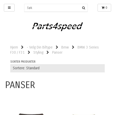
0
Hjem
- Velg Din Biltype
Bmw
BMW 3 Series
F30 / F31
Styling
Panser
SORTER PRODUKTER
PANSER