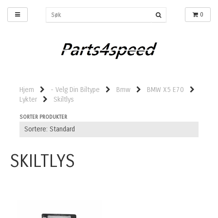
0
Hjem
- Velg Din Biltype
Bmw
BMW X5 E70
Lykter
Skiltlys
SORTER PRODUKTER
SKILTLYS