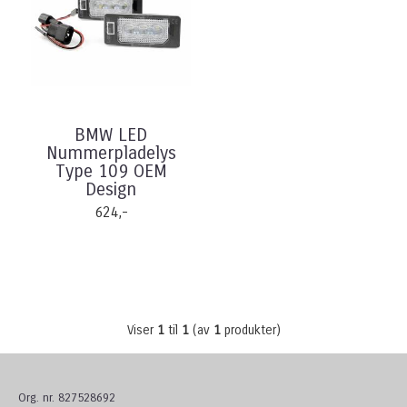
BMW LED
Nummerpladelys
Type 109 OEM
Design
624,-
Viser
1
til
1
(av
1
produkter)
Org. nr. 827528692