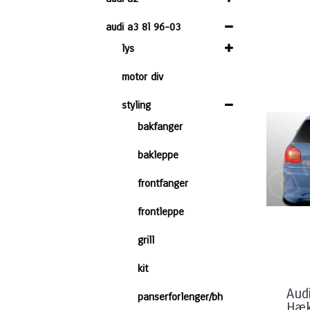
audi a3 8l 96-03
lys
motor div
styling
bakfanger
bakleppe
frontfanger
frontleppe
grill
kit
Aud
panserforlenger/bh
Hæk