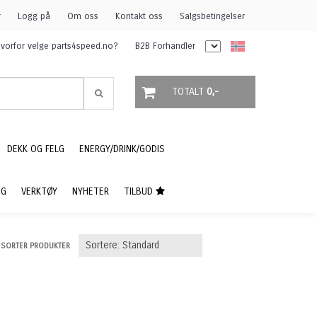
r
Logg på
Om oss
Kontakt oss
Salgsbetingelser
vorfor velge parts4speed.no?
B2B Forhandler
TOTALT
0,-
DEKK OG FELG
ENERGY/DRINK/GODIS
NG
VERKTØY
NYHETER
TILBUD
SORTER PRODUKTER