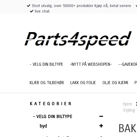
Stort utvalg, over 50000+ produkter Kjøp nå, betal senere
live chat
- VELG DIN BILTYPE
-NYTT PÅ WEBSHOPEN-
--GAVEKO
KLÆR OG TILBEHØR
LAKK OG FOLIE
OLJE OG KJEMI
P
KATEGORIER
Hjem
Styling
- VELG DIN BILTYPE
BAK
byd