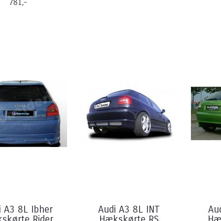
781,-
i A3 8L Ibher
Audi A3 8L INT
Au
skørte Rider
Hækskørte RS
Hæ