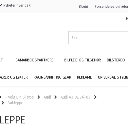
Nyheter hver dag
Blogg
Forsendelse og retu
H
RT--
--SAMARBEIDSPARTNERE --
BILPLEIE OG TILBEHØR
BILSTEREO
ÆRER OG LYKTER
RACING/DRIFTING GEAR
REKLAME
UNIVERSAL STYLI
- Velg Din Biltype
Audi
Audi A3 8L 96-03
Bakleppe
LEPPE