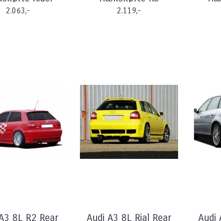
2.063,-
2.119,-
 A3 8L R2 Rear
Audi A3 8L Rial Rear
Audi