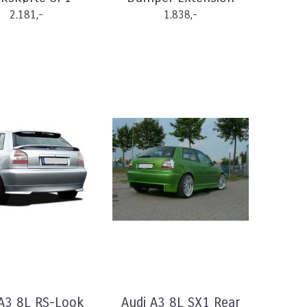
2.181,-
1.838,-
 A3 8L RS-Look
Audi A3 8L SX1 Rear