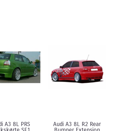
di A3 8L PRS
Audi A3 8L R2 Rear
kskørte SF1
Bumper Extension