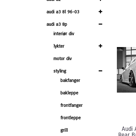
audi a3 8l 96-03
audi a3 8p
interiør div
lykter
motor div
styling
bakfanger
bakleppe
frontfanger
frontleppe
Audi 
grill
Rear B