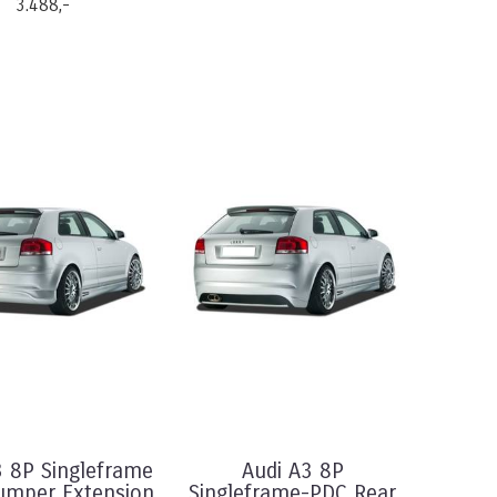
3.488,-
3 8P Singleframe
Audi A3 8P
umper Extension
Singleframe-PDC Rear