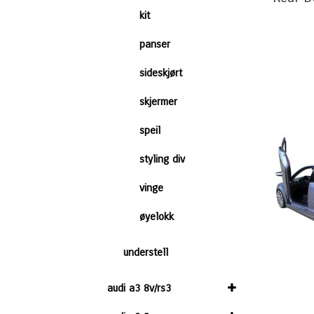
kit
panser
sideskjørt
skjermer
speil
styling div
vinge
øyelokk
understell
audi a3 8v/rs3