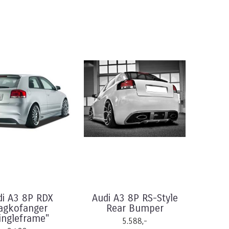
di A3 8P RDX
Audi A3 8P RS-Style
agkofanger
Rear Bumper
ingleframe"
5.588,-