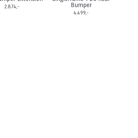
Bumper
2.874,-
4.499,-