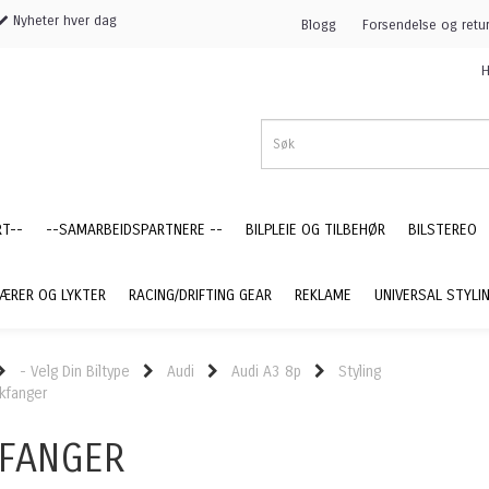
Nyheter hver dag
Blogg
Forsendelse og retu
H
RT--
--SAMARBEIDSPARTNERE --
BILPLEIE OG TILBEHØR
BILSTEREO
ÆRER OG LYKTER
RACING/DRIFTING GEAR
REKLAME
UNIVERSAL STYLI
- Velg Din Biltype
Audi
Audi A3 8p
Styling
kfanger
FANGER