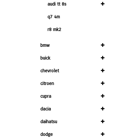
audi tt 8s
q7 4m
r8 mk2
bmw
buick
chevrolet
citroen
cupra
dacia
daihatsu
dodge