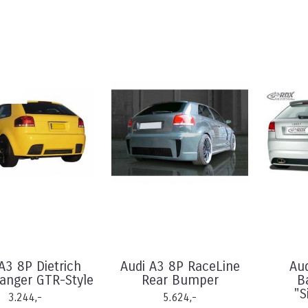
A3 8P Dietrich
Audi A3 8P RaceLine
Au
anger GTR-Style
Rear Bumper
B
"S
3.244,-
5.624,-