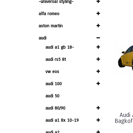
-universal styling-
alfa romeo
aston martin
audi
audi a1 gb 18-
audi rs5 8t
vw eos
audi 100
audi 50
audi 80/90
Audi 
audi a1 8x 10-19
Bagkof
audi a2