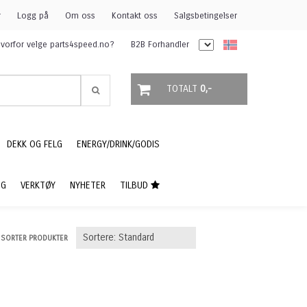
r
Logg på
Om oss
Kontakt oss
Salgsbetingelser
vorfor velge parts4speed.no?
B2B Forhandler
TOTALT
0,-
DEKK OG FELG
ENERGY/DRINK/GODIS
NG
VERKTØY
NYHETER
TILBUD
SORTER PRODUKTER