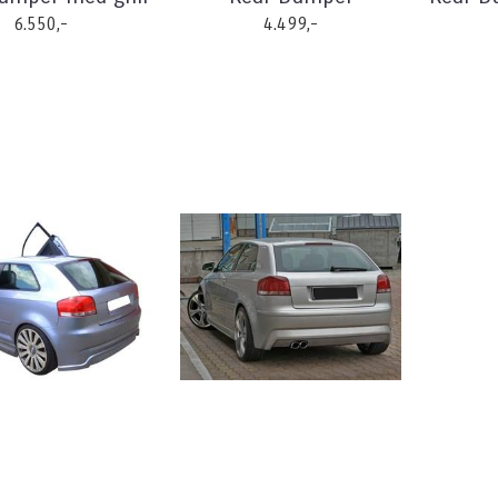
6.550,-
4.499,-