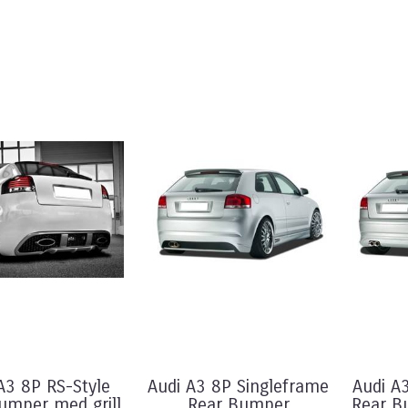
A3 8P RS-Style
Audi A3 8P Singleframe
Audi A
umper med grill
Rear Bumper
Rear B