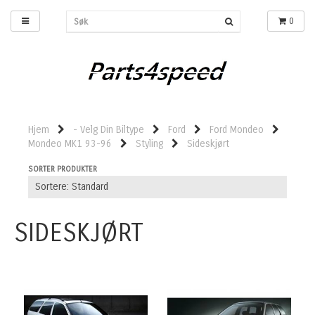
0
Hjem
- Velg Din Biltype
Ford
Ford Mondeo
Mondeo MK1 93-96
Styling
Sideskjørt
SORTER PRODUKTER
SIDESKJØRT