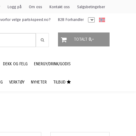
r
Logg på
Om oss
Kontakt oss
Salgsbetingelser
vorfor velge parts4speed.no?
B2B Forhandler
TOTALT
0,-
DEKK OG FELG
ENERGY/DRINK/GODIS
NG
VERKTØY
NYHETER
TILBUD