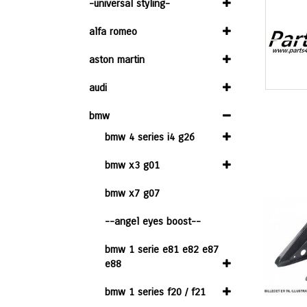
-universal styling-
alfa romeo
aston martin
audi
bmw
bmw 4 series i4 g26
bmw x3 g01
bmw x7 g07
--angel eyes boost--
bmw 1 serie e81 e82 e87
e88
bmw 1 series f20 / f21