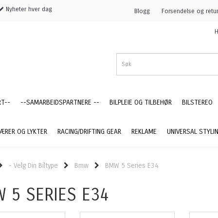
Nyheter hver dag
Blogg
Forsendelse og retu
H
RT--
--SAMARBEIDSPARTNERE --
BILPLEIE OG TILBEHØR
BILSTEREO
ÆRER OG LYKTER
RACING/DRIFTING GEAR
REKLAME
UNIVERSAL STYLI
- Velg Din Biltype
Bmw
BMW 5 Series E34
 5 SERIES E34