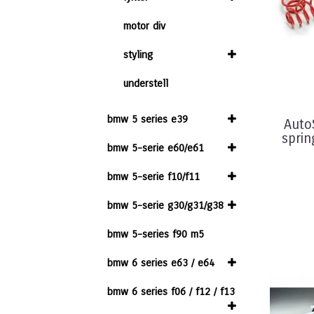
motor div
styling
understell
bmw 5 series e39
Auto
sprin
bmw 5-serie e60/e61
bmw 5-serie f10/f11
bmw 5-serie g30/g31/g38
bmw 5-series f90 m5
bmw 6 series e63 / e64
bmw 6 series f06 / f12 / f13