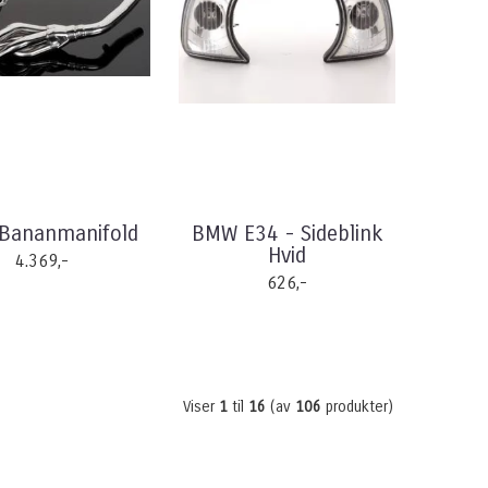
Bananmanifold
BMW E34 - Sideblink
Hvid
4.369,-
626,-
Viser
1
til
16
(av
106
produkter)