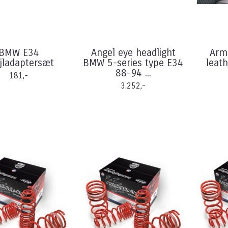
BMW E34
Angel eye headlight
Arm 
jladaptersæt
BMW 5-series type E34
leath
88-94 ...
181,-
3.252,-