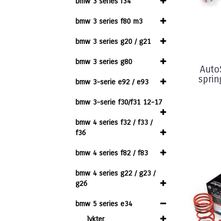
bmw 3 series f34
bmw 3 series f80 m3
bmw 3 series g20 / g21
bmw 3 series g80
Auto
sprin
bmw 3-serie e92 / e93
bmw 3-serie f30/f31 12-17
bmw 4 series f32 / f33 /
f36
bmw 4 series f82 / f83
bmw 4 series g22 / g23 /
g26
bmw 5 series e34
lykter