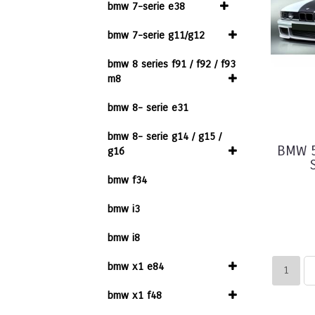
bmw 7-serie e38
bmw 7-serie g11/g12
bmw 8 series f91 / f92 / f93
m8
bmw 8- serie e31
bmw 8- serie g14 / g15 /
BMW 5
g16
bmw f34
bmw i3
bmw i8
bmw x1 e84
1
bmw x1 f48