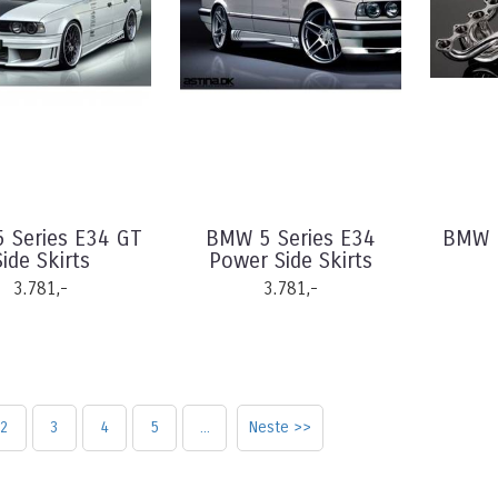
 Series E34 GT
BMW 5 Series E34
BMW 
Side Skirts
Power Side Skirts
3.781,-
3.781,-
2
3
4
5
...
Neste >>