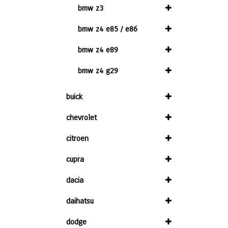
bmw z3
bmw z4 e85 / e86
bmw z4 e89
bmw z4 g29
buick
chevrolet
citroen
cupra
dacia
daihatsu
dodge