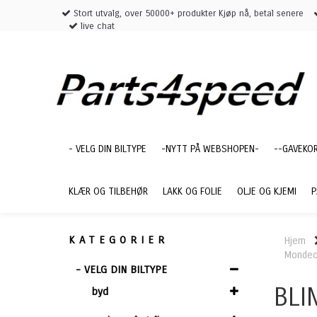
Stort utvalg, over 50000+ produkter Kjøp nå, betal senere
live chat
- VELG DIN BILTYPE
-NYTT PÅ WEBSHOPEN-
--GAVEKO
KLÆR OG TILBEHØR
LAKK OG FOLIE
OLJE OG KJEMI
P
KATEGORIER
Hjem
Mondeo
- VELG DIN BILTYPE
BLI
byd