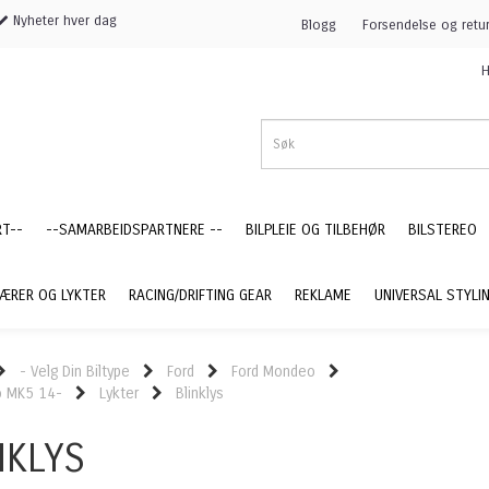
Nyheter hver dag
Blogg
Forsendelse og retu
H
RT--
--SAMARBEIDSPARTNERE --
BILPLEIE OG TILBEHØR
BILSTEREO
ÆRER OG LYKTER
RACING/DRIFTING GEAR
REKLAME
UNIVERSAL STYLI
- Velg Din Biltype
Ford
Ford Mondeo
 MK5 14-
Lykter
Blinklys
NKLYS