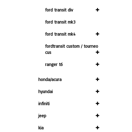
ford transit div
ford transit mk3
ford transit mk4
fordtransit custom / tourneo
cus
ranger t6
honda/acura
hyundai
infiniti
jeep
kia