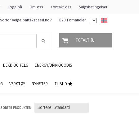
r
Logg på
Om oss
Kontakt oss
Salgsbetingelser
vorfor velge parts4speed.no?
B2B Forhandler
TOTALT
0,-
DEKK OG FELG
ENERGY/DRINK/GODIS
NG
VERKTØY
NYHETER
TILBUD
SORTER PRODUKTER