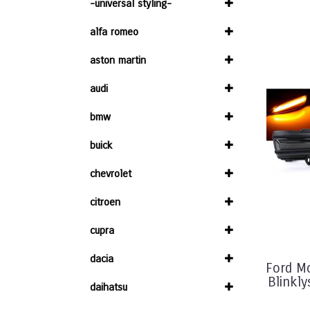
-universal styling-
alfa romeo
aston martin
audi
bmw
buick
chevrolet
citroen
cupra
dacia
Ford M
Blinkl
daihatsu