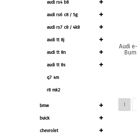
audi rs4 b8
audi rs6 c8 / 5g
audi rs7 c8 / 4k8
audi tt 8j
Audi e
Bump
audi tt 8n
audi tt 8s
q7 4m
r8 mk2
1
bmw
buick
chevrolet