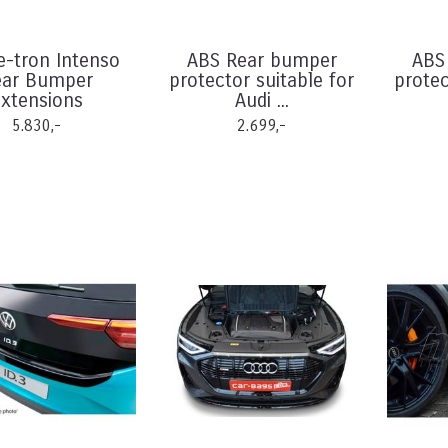
e-tron Intenso
ABS Rear bumper
ABS
ear Bumper
protector suitable for
protec
xtensions
Audi ...
5.830,-
2.699,-