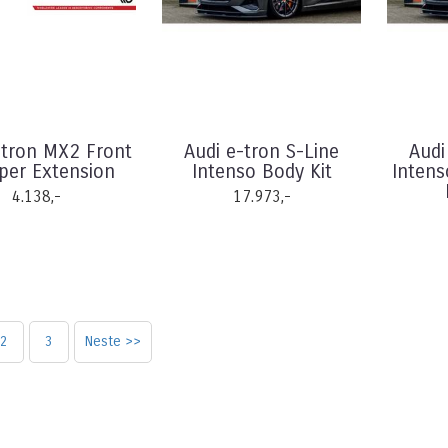
-tron MX2 Front
Audi e-tron S-Line
Audi
er Extension
Intenso Body Kit
Inten
4.138,-
17.973,-
2
3
Neste >>