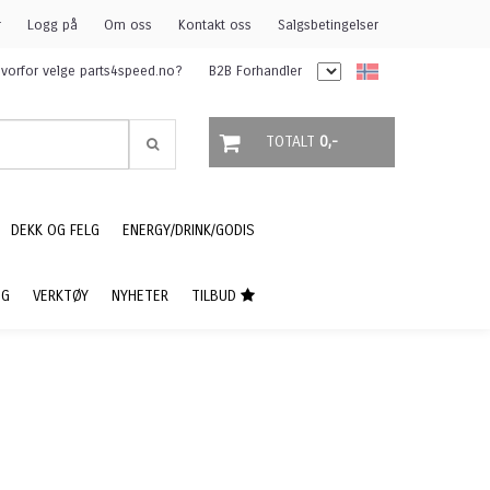
r
Logg på
Om oss
Kontakt oss
Salgsbetingelser
vorfor velge parts4speed.no?
B2B Forhandler
TOTALT
0,-
DEKK OG FELG
ENERGY/DRINK/GODIS
NG
VERKTØY
NYHETER
TILBUD