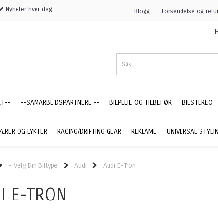
Nyheter hver dag
Blogg
Forsendelse og retu
H
RT--
--SAMARBEIDSPARTNERE --
BILPLEIE OG TILBEHØR
BILSTEREO
ÆRER OG LYKTER
RACING/DRIFTING GEAR
REKLAME
UNIVERSAL STYLI
- Velg Din Biltype
Audi
Audi E-Tron
I E-TRON