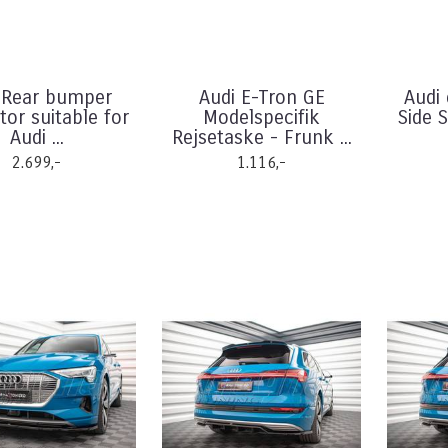
 Rear bumper
Audi E-Tron GE
Audi 
tor suitable for
Modelspecifik
Side 
Audi ...
Rejsetaske - Frunk ...
2.699,-
1.116,-