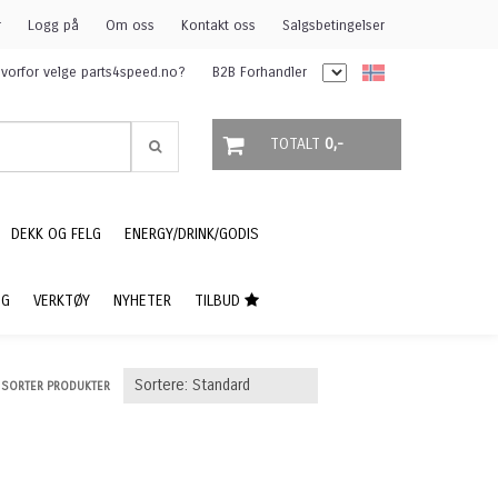
r
Logg på
Om oss
Kontakt oss
Salgsbetingelser
vorfor velge parts4speed.no?
B2B Forhandler
TOTALT
0,-
DEKK OG FELG
ENERGY/DRINK/GODIS
NG
VERKTØY
NYHETER
TILBUD
SORTER PRODUKTER