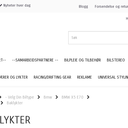
Nyheter hver dag
Blogg
Forsendelse og retu
H
RT--
--SAMARBEIDSPARTNERE --
BILPLEIE OG TILBEHØR
BILSTEREO
ÆRER OG LYKTER
RACING/DRIFTING GEAR
REKLAME
UNIVERSAL STYLI
- Velg Din Biltype
Bmw
BMW X5 E70
Baklykter
LYKTER