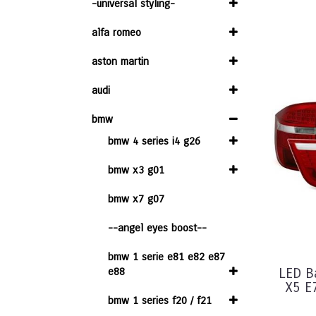
-universal styling-
alfa romeo
aston martin
audi
bmw
bmw 4 series i4 g26
bmw x3 g01
bmw x7 g07
--angel eyes boost--
bmw 1 serie e81 e82 e87
e88
LED B
X5 E
bmw 1 series f20 / f21