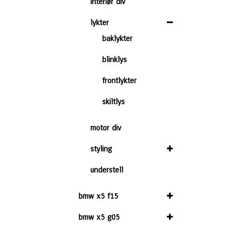
interiør div
lykter
baklykter
blinklys
frontlykter
skiltlys
motor div
styling
understell
bmw x5 f15
bmw x5 g05