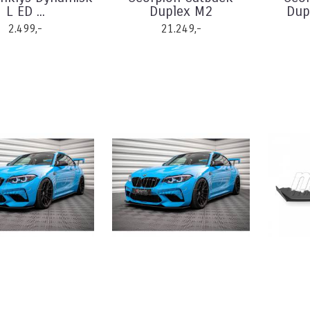
L ED ...
Duplex M2
Dup
2.499,-
21.249,-