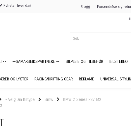
Nyheter hver dag
Blogg
Forsendelse og retu
H
RT--
--SAMARBEIDSPARTNERE --
BILPLEIE OG TILBEHØR
BILSTEREO
ÆRER OG LYKTER
RACING/DRIFTING GEAR
REKLAME
UNIVERSAL STYLI
- Velg Din Biltype
Bmw
BMW 2 Series F87 M2
tt
T