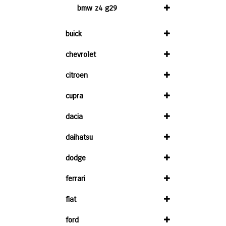
bmw z4 g29
buick
chevrolet
citroen
cupra
dacia
daihatsu
dodge
ferrari
fiat
ford