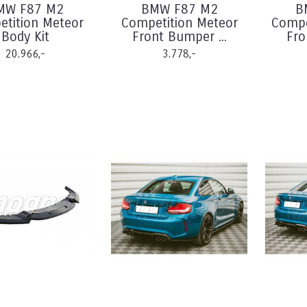
MW F87 M2
BMW F87 M2
B
tition Meteor
Competition Meteor
Compe
Body Kit
Front Bumper ...
Fro
20.966,-
3.778,-