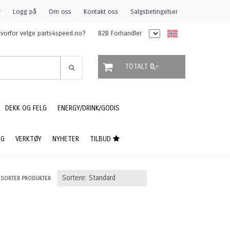
r
Logg på
Om oss
Kontakt oss
Salgsbetingelser
vorfor velge parts4speed.no?
B2B Forhandler
TOTALT
0,-
DEKK OG FELG
ENERGY/DRINK/GODIS
NG
VERKTØY
NYHETER
TILBUD
SORTER PRODUKTER