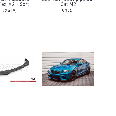
lex M2 - Sort
Cat M2
22.499,-
5.374,-