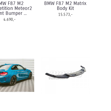
MW F87 M2
BMW F87 M2 Matrix
tition Meteor2
Body Kit
nt Bumper ...
15.573,-
4.690,-