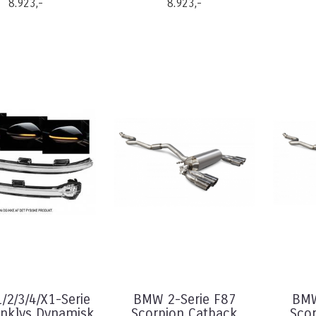
8.923,-
8.923,-
2/3/4/X1-Serie
BMW 2-Serie F87
BMW
linklys Dynamisk
Scorpion Catback
Sco