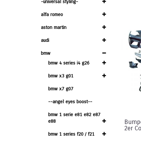
-universal styling-
alfa romeo
aston martin
audi
bmw
bmw 4 series i4 g26
bmw x3 g01
bmw x7 g07
--angel eyes boost--
bmw 1 serie e81 e82 e87
e88
Bumpe
2er C
bmw 1 series f20 / f21