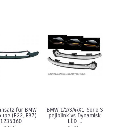
ansatz für BMW
BMW 1/2/3/4/X1-Serie S
oupe (F22, F87)
pejlblinklys Dynamisk
1235360
LED ...