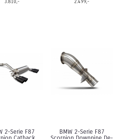
3.810,-
2.499,-
 2-Serie F87
BMW 2-Serie F87
rpion Catback
Scorpion Downpipe De-