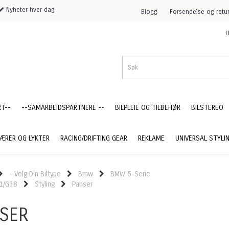
Nyheter hver dag
Blogg
Forsendelse og retu
H
RT--
--SAMARBEIDSPARTNERE --
BILPLEIE OG TILBEHØR
BILSTEREO
ÆRER OG LYKTER
RACING/DRIFTING GEAR
REKLAME
UNIVERSAL STYLI
- Velg Din Biltype
Bmw
BMW 5-Serie
1/G38
Styling
Panser
SER