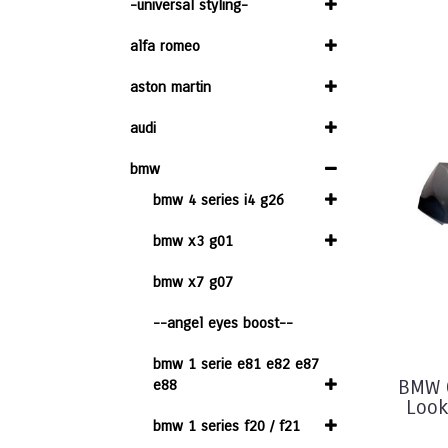
-universal styling-
alfa romeo
aston martin
audi
bmw
bmw 4 series i4 g26
bmw x3 g01
bmw x7 g07
--angel eyes boost--
bmw 1 serie e81 e82 e87
e88
BMW 
Look
bmw 1 series f20 / f21