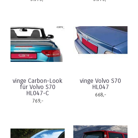
vinge Carbon-Look
vinge Volvo S70
für Volvo S70
HL047
HL047-C
668,-
769,-