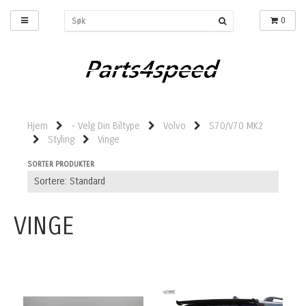
0
Hjem
- Velg Din Biltype
Volvo
S70/V70 MK2
Styling
Vinge
SORTER PRODUKTER
VINGE