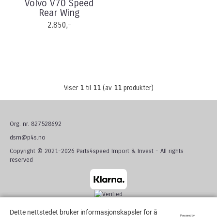
Volvo V70 Speed
Rear Wing
2.850,-
Viser
1
til
11
(av
11
produkter)
Org. nr. 827528692
dsm@p4s.no
Copyright © 2021-2026 Parts4speed Import & Invest - All rights
reserved
Dette nettstedet bruker informasjonskapsler for å
Dette nettstedet bruker informasjonskapsler for å
Powered by
Powered by