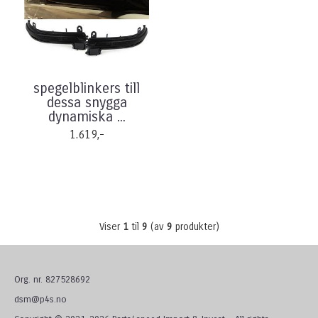
spegelblinkers till
dessa snygga
dynamiska ...
1.619,-
Viser
1
til
9
(av
9
produkter)
Org. nr. 827528692
dsm@p4s.no