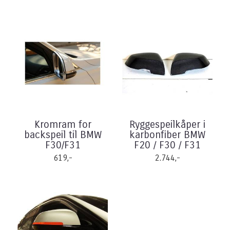
Kromram for
Ryggespeilkåper i
backspeil til BMW
karbonfiber BMW
F30/F31
F20 / F30 / F31
619,-
2.744,-