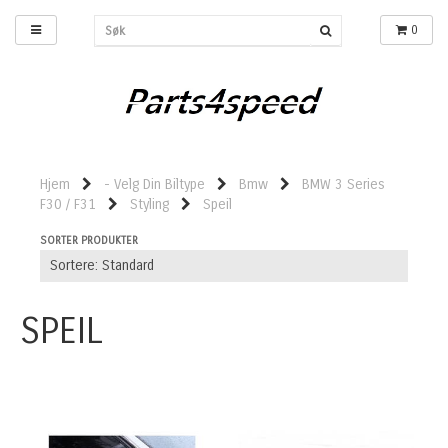
0
Hjem
- Velg Din Biltype
Bmw
BMW 3 Series
F30 / F31
Styling
Speil
SORTER PRODUKTER
SPEIL