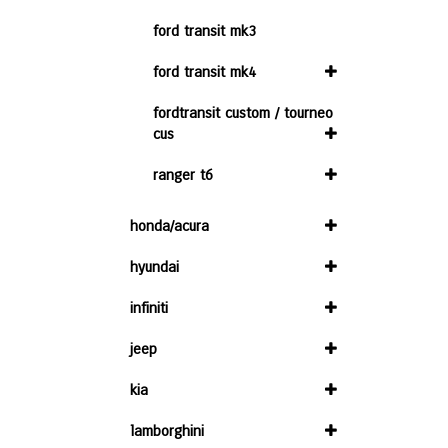
ford transit mk3
ford transit mk4
fordtransit custom / tourneo
cus
ranger t6
honda/acura
hyundai
infiniti
jeep
kia
lamborghini