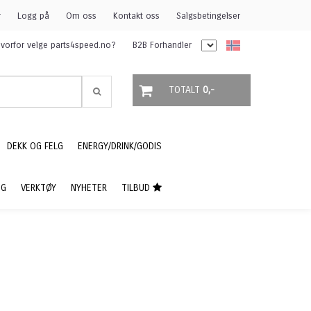
r
Logg på
Om oss
Kontakt oss
Salgsbetingelser
vorfor velge parts4speed.no?
B2B Forhandler
TOTALT
0,-
DEKK OG FELG
ENERGY/DRINK/GODIS
NG
VERKTØY
NYHETER
TILBUD