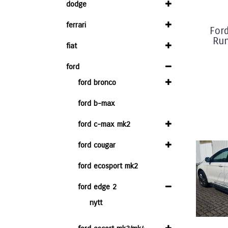
dodge
ferrari
For
Run
fiat
ford
ford bronco
ford b-max
ford c-max mk2
ford cougar
ford ecosport mk2
ford edge 2
nytt