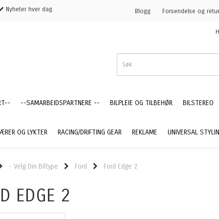
Nyheter hver dag
Blogg
Forsendelse og retu
H
RT--
--SAMARBEIDSPARTNERE --
BILPLEIE OG TILBEHØR
BILSTEREO
ÆRER OG LYKTER
RACING/DRIFTING GEAR
REKLAME
UNIVERSAL STYLI
- Velg Din Biltype
Ford
Ford Edge 2
D EDGE 2