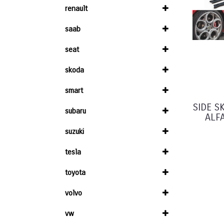
renault
saab
seat
skoda
smart
SIDE S
subaru
ALF
suzuki
tesla
toyota
volvo
vw