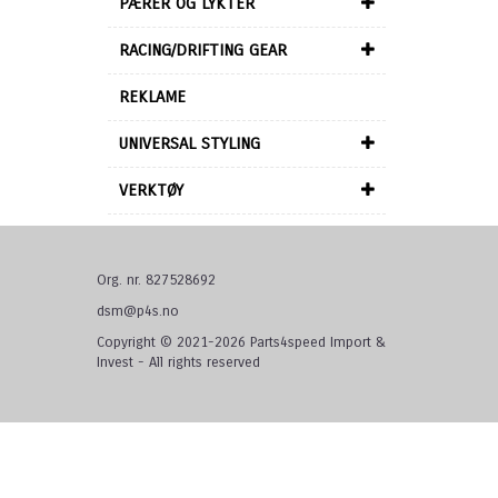
PÆRER OG LYKTER
RACING/DRIFTING GEAR
REKLAME
UNIVERSAL STYLING
VERKTØY
Org. nr. 827528692
dsm@p4s.no
Copyright © 2021-2026 Parts4speed Import &
Invest - All rights reserved