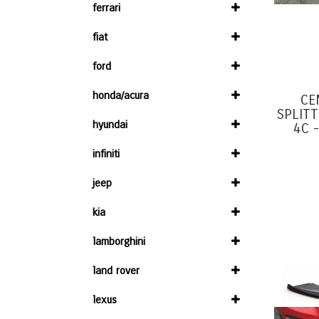
ferrari
fiat
ford
honda/acura
CE
SPLIT
hyundai
4C -
infiniti
jeep
kia
lamborghini
land rover
lexus