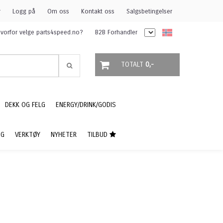
r
Logg på
Om oss
Kontakt oss
Salgsbetingelser
vorfor velge parts4speed.no?
B2B Forhandler
TOTALT
0,-
DEKK OG FELG
ENERGY/DRINK/GODIS
NG
VERKTØY
NYHETER
TILBUD