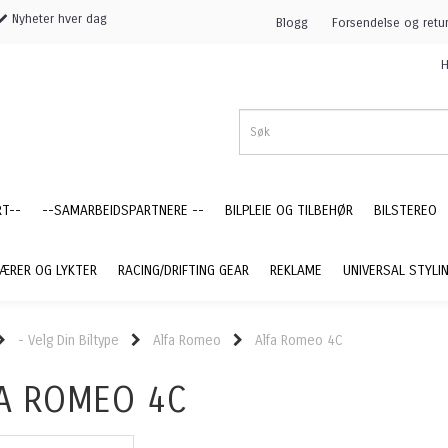
Nyheter hver dag
Blogg
Forsendelse og retu
H
RT--
--SAMARBEIDSPARTNERE --
BILPLEIE OG TILBEHØR
BILSTEREO
ÆRER OG LYKTER
RACING/DRIFTING GEAR
REKLAME
UNIVERSAL STYLI
- Velg Din Biltype
Alfa Romeo
Alfa Romeo 4C
A ROMEO 4C