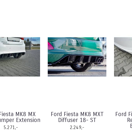
Fiesta MK8 MX
Ford Fiesta MK8 MXT
Ford F
umper Extension
Diffuser 18- ST
R
5.271,-
2.249,-