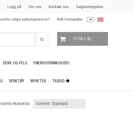
r
Logg på
Om oss
Kontakt oss
Salgsbetingelser
vorfor velge parts4speed.no?
B2B Forhandler
TOTALT
0,-
DEKK OG FELG
ENERGY/DRINK/GODIS
NG
VERKTØY
NYHETER
TILBUD
SORTER PRODUKTER