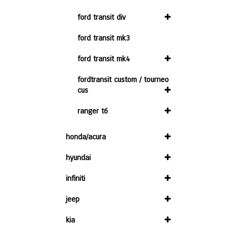
ford transit div
ford transit mk3
ford transit mk4
fordtransit custom / tourneo
cus
ranger t6
honda/acura
hyundai
infiniti
jeep
kia