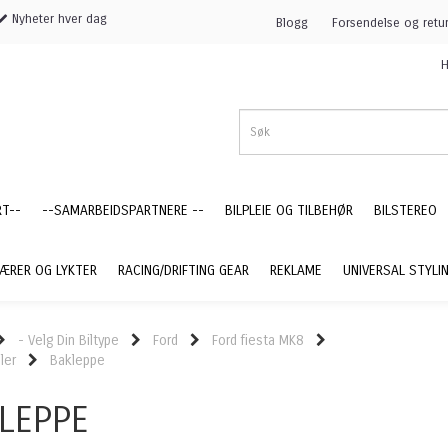
Nyheter hver dag
Blogg
Forsendelse og retu
H
RT--
--SAMARBEIDSPARTNERE --
BILPLEIE OG TILBEHØR
BILSTEREO
ÆRER OG LYKTER
RACING/DRIFTING GEAR
REKLAME
UNIVERSAL STYLI
- Velg Din Biltype
Ford
Ford fiesta MK8
ler
Bakleppe
LEPPE