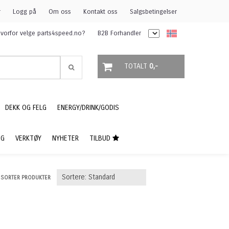
r
Logg på
Om oss
Kontakt oss
Salgsbetingelser
vorfor velge parts4speed.no?
B2B Forhandler
TOTALT
0,-
DEKK OG FELG
ENERGY/DRINK/GODIS
NG
VERKTØY
NYHETER
TILBUD
SORTER PRODUKTER