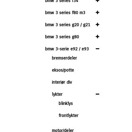
bmw 3 series f34
bmw 3 series f80 m3
bmw 3 series g20 / g21
bmw 3 series g80
bmw 3-serie e92 / e93
bremserdeler
eksos/potte
interiør div
lykter
blinklys
frontlykter
motor/deler