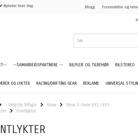
Nyheter hver dag
Blogg
Forsendelse og retu
H
RT--
--SAMARBEIDSPARTNERE --
BILPLEIE OG TILBEHØR
BILSTEREO
ÆRER OG LYKTER
RACING/DRIFTING GEAR
REKLAME
UNIVERSAL STYLI
- Velg Din Biltype
Bmw
Bmw 3-Serie E92 / E93
kter
Frontlykter
NTLYKTER