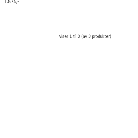
1.874,-
Viser
1
til
3
(av
3
produkter)