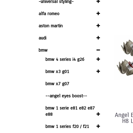
-universal styling-
alfa romeo
aston martin
audi
bmw
bmw 4 series i4 g26
bmw x3 g01
bmw x7 g07
--angel eyes boost--
bmw 1 serie e81 e82 e87
e88
Angel 
H8 L
bmw 1 series f20 / f21