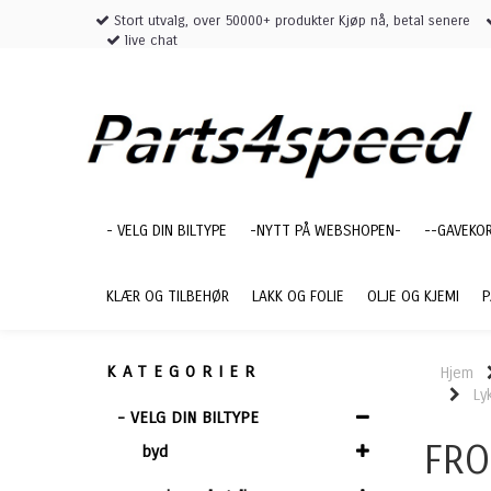
Stort utvalg, over 50000+ produkter Kjøp nå, betal senere
live chat
- VELG DIN BILTYPE
-NYTT PÅ WEBSHOPEN-
--GAVEKO
KLÆR OG TILBEHØR
LAKK OG FOLIE
OLJE OG KJEMI
P
KATEGORIER
Hjem
Ly
- VELG DIN BILTYPE
FRO
byd