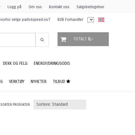
r
Logg på
Om oss
Kontakt oss
Salgsbetingelser
vorfor velge parts4speed.no?
B2B Forhandler
TOTALT
0,-
DEKK OG FELG
ENERGY/DRINK/GODIS
NG
VERKTØY
NYHETER
TILBUD
SORTER PRODUKTER