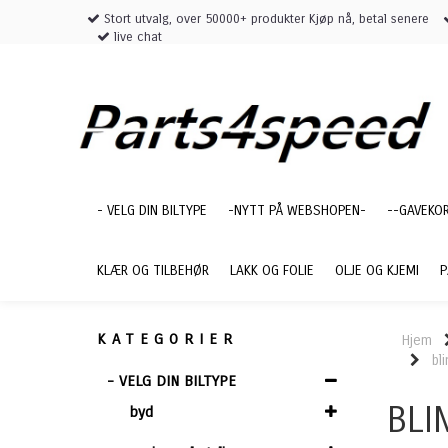
Stort utvalg, over 50000+ produkter Kjøp nå, betal senere
live chat
- VELG DIN BILTYPE
-NYTT PÅ WEBSHOPEN-
--GAVEKO
KLÆR OG TILBEHØR
LAKK OG FOLIE
OLJE OG KJEMI
P
KATEGORIER
Hjem
bl
- VELG DIN BILTYPE
BLI
byd