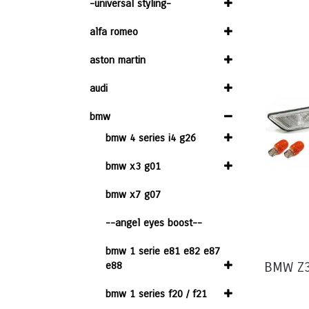
-universal styling-
alfa romeo
aston martin
audi
bmw
bmw 4 series i4 g26
bmw x3 g01
bmw x7 g07
--angel eyes boost--
bmw 1 serie e81 e82 e87
e88
BMW Z3
bmw 1 series f20 / f21