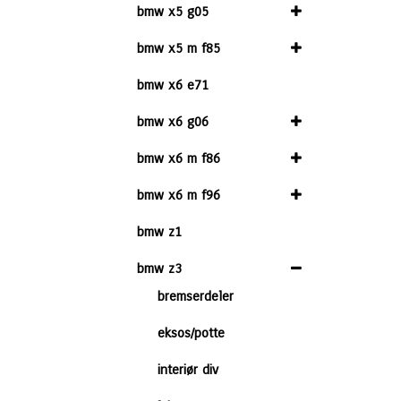
bmw x5 g05
bmw x5 m f85
bmw x6 e71
bmw x6 g06
bmw x6 m f86
bmw x6 m f96
bmw z1
bmw z3
bremserdeler
eksos/potte
interiør div