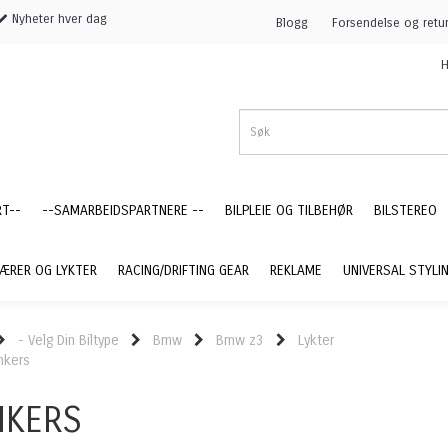
Nyheter hver dag
Blogg
Forsendelse og retu
H
RT--
--SAMARBEIDSPARTNERE --
BILPLEIE OG TILBEHØR
BILSTEREO
ÆRER OG LYKTER
RACING/DRIFTING GEAR
REKLAME
UNIVERSAL STYLI
- Velg Din Biltype
Bmw
Bmw z3
Lykter
inkers
NKERS