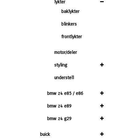
lykter
baklykter
blinkers
frontlykter
motor/deler
styling
understell
bmw z4 e85 / e86
bmw z4 e89
bmw z4 g29
buick