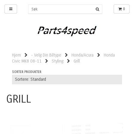
0
Hjem
- Velg Din Biltype
Honda/Acura
Honda
Civic MK8 08-11
Styling
Grill
SORTER PRODUKTER
GRILL