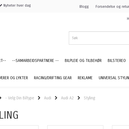
Nyheter hver dag
Blogg
Forsendelse og retu
H
RT--
--SAMARBEIDSPARTNERE --
BILPLEIE OG TILBEHØR
BILSTEREO
ÆRER OG LYKTER
RACING/DRIFTING GEAR
REKLAME
UNIVERSAL STYLI
- Velg Din Biltype
Audi
Audi A2
Styling
LING