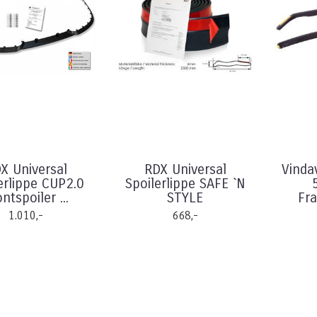
X Universal
RDX Universal
Vinda
erlippe CUP2.0
Spoilerlippe SAFE `N
ntspoiler ...
STYLE
Fr
1.010,-
668,-