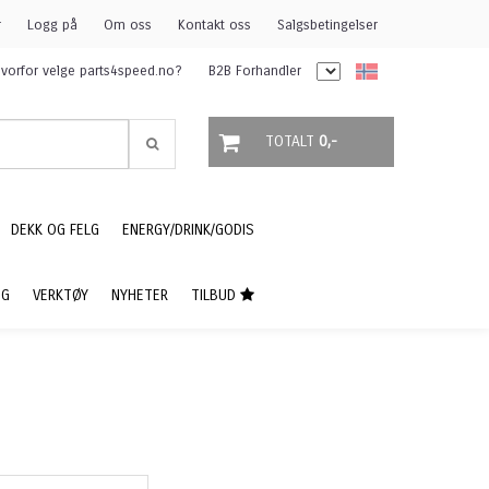
r
Logg på
Om oss
Kontakt oss
Salgsbetingelser
vorfor velge parts4speed.no?
B2B Forhandler
TOTALT
0,-
DEKK OG FELG
ENERGY/DRINK/GODIS
NG
VERKTØY
NYHETER
TILBUD