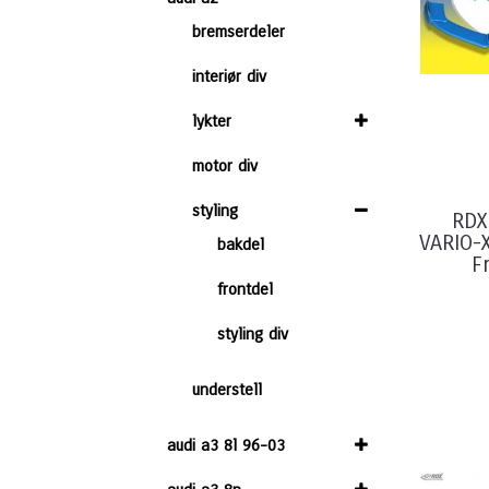
bremserdeler
interiør div
lykter
motor div
styling
RDX
VARIO-
bakdel
Fr
frontdel
styling div
understell
audi a3 8l 96-03