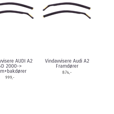
vvisere AUDI A2
Vindavvisere Audi A2
5D 2000->
Framdører
am+bakdører
874,-
999,-