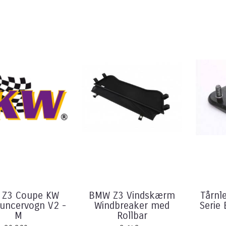
Z3 Coupe KW
BMW Z3 Vindskærm
Tårnl
uncervogn V2 -
Windbreaker med
Serie
M
Rollbar