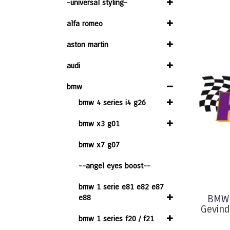
-universal styling-
alfa romeo
aston martin
audi
bmw
bmw 4 series i4 g26
bmw x3 g01
bmw x7 g07
--angel eyes boost--
bmw 1 serie e81 e82 e87
e88
BMW 
Gevind
bmw 1 series f20 / f21