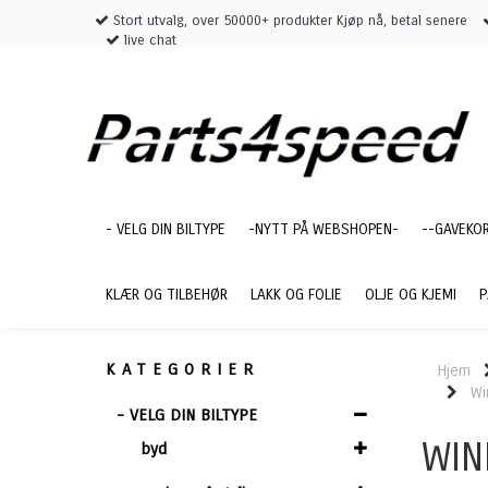
Stort utvalg, over 50000+ produkter Kjøp nå, betal senere
live chat
- VELG DIN BILTYPE
-NYTT PÅ WEBSHOPEN-
--GAVEKO
KLÆR OG TILBEHØR
LAKK OG FOLIE
OLJE OG KJEMI
P
KATEGORIER
Hjem
Wi
- VELG DIN BILTYPE
WIN
byd