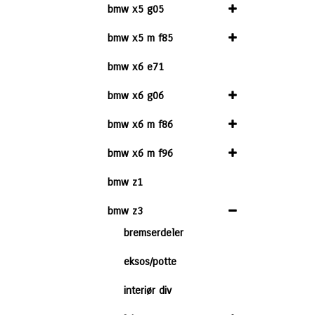
bmw x5 g05
bmw x5 m f85
bmw x6 e71
bmw x6 g06
bmw x6 m f86
bmw x6 m f96
bmw z1
bmw z3
bremserdeler
eksos/potte
interiør div