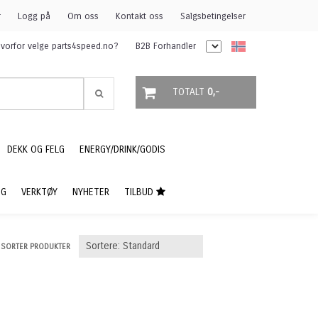
r
Logg på
Om oss
Kontakt oss
Salgsbetingelser
vorfor velge parts4speed.no?
B2B Forhandler
TOTALT
0,-
DEKK OG FELG
ENERGY/DRINK/GODIS
NG
VERKTØY
NYHETER
TILBUD
SORTER PRODUKTER