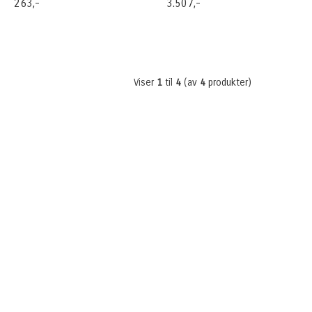
263,-
3.507,-
Viser
1
til
4
(av
4
produkter)