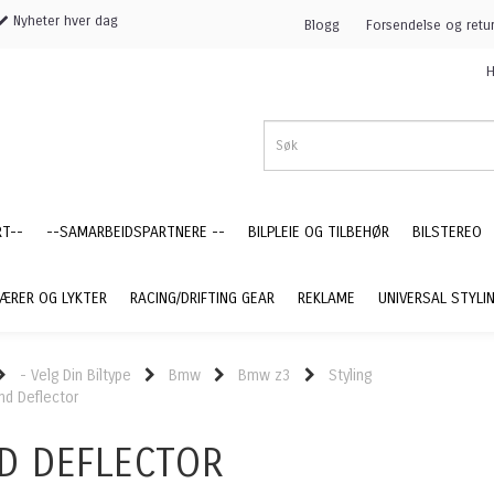
Nyheter hver dag
Blogg
Forsendelse og retu
H
RT--
--SAMARBEIDSPARTNERE --
BILPLEIE OG TILBEHØR
BILSTEREO
ÆRER OG LYKTER
RACING/DRIFTING GEAR
REKLAME
UNIVERSAL STYLI
- Velg Din Biltype
Bmw
Bmw z3
Styling
nd Deflector
D DEFLECTOR