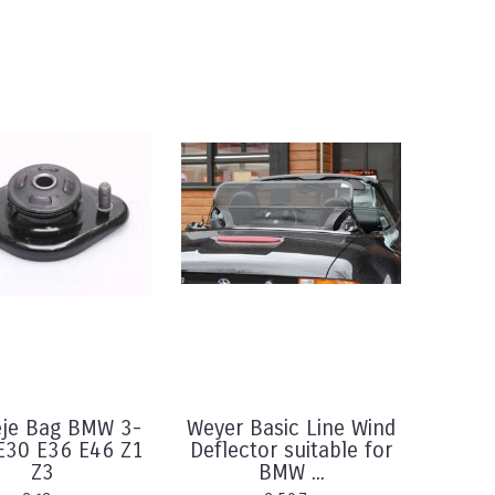
eje Bag BMW 3-
Weyer Basic Line Wind
 E30 E36 E46 Z1
Deflector suitable for
Z3
BMW ...