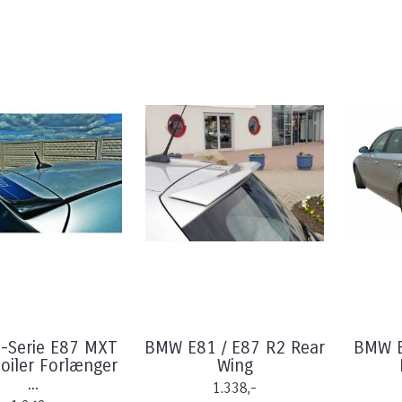
-Serie E87 MXT
BMW E81 / E87 R2 Rear
BMW E
iler Forlænger
Wing
...
1.338,-