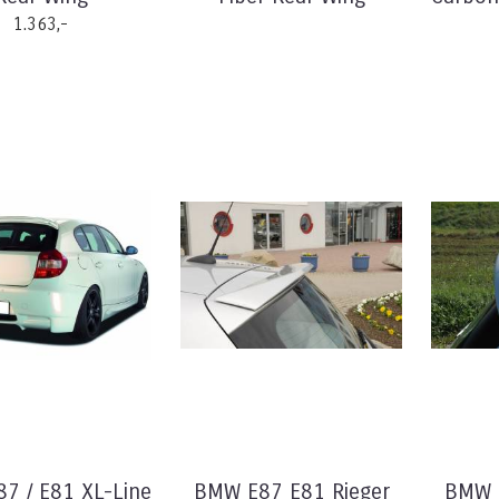
1.363,-
7 / E81 XL-Line
BMW E87 E81 Rieger
BMW E