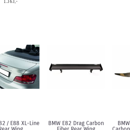
1.363,-
2 / E88 XL-Line
BMW E82 Drag Carbon
BMW 
Rear Wing
Fiber Rear Wing
Carbon