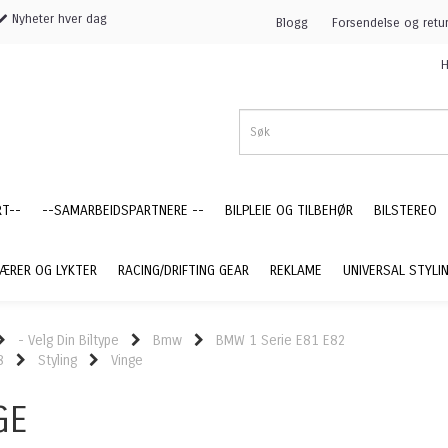
Nyheter hver dag
Blogg
Forsendelse og retu
H
RT--
--SAMARBEIDSPARTNERE --
BILPLEIE OG TILBEHØR
BILSTEREO
ÆRER OG LYKTER
RACING/DRIFTING GEAR
REKLAME
UNIVERSAL STYLI
- Velg Din Biltype
Bmw
BMW 1 Serie E81 E82
8
Styling
Vinge
GE