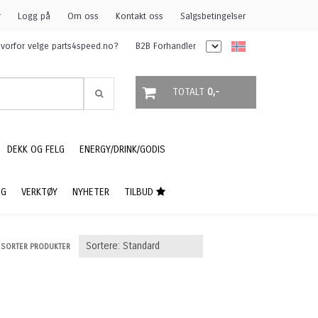
r
Logg på
Om oss
Kontakt oss
Salgsbetingelser
vorfor velge parts4speed.no?
B2B Forhandler
TOTALT
0,-
DEKK OG FELG
ENERGY/DRINK/GODIS
NG
VERKTØY
NYHETER
TILBUD
SORTER PRODUKTER