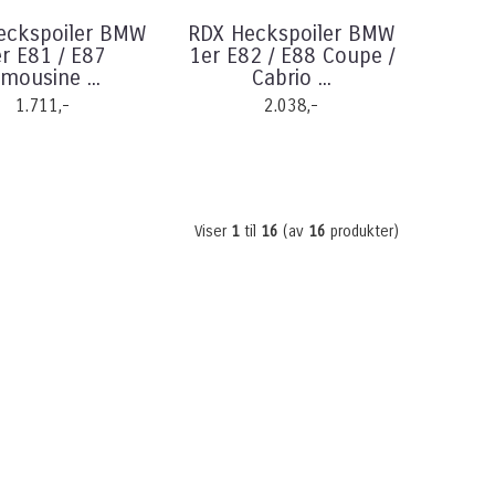
eckspoiler BMW
RDX Heckspoiler BMW
r E81 / E87
1er E82 / E88 Coupe /
imousine ...
Cabrio ...
1.711,-
2.038,-
Viser
1
til
16
(av
16
produkter)