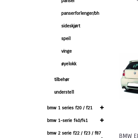
panser
panserforlenger/bh
sideskjørt
speil
vinge
øyelokk
tilbehør
understell
bmw 1 series f20 / f21
bmw 1-serie f40/f41
bmw 2 serie f22 / f23 / f87
BMW E8