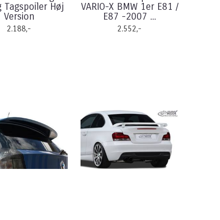
g Tagspoiler Høj
VARIO-X BMW 1er E81 /
Version
E87 -2007 ...
2.188,-
2.552,-