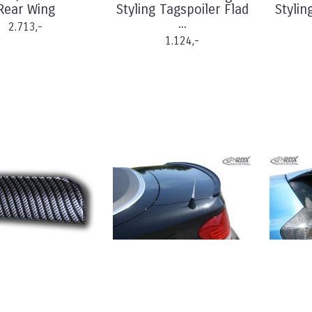
Rear Wing
Styling Tagspoiler Flad
Stylin
...
2.713,-
1.124,-