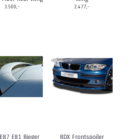
3.500,-
2.477,-
87 E81 Rieger
RDX Frontspoiler