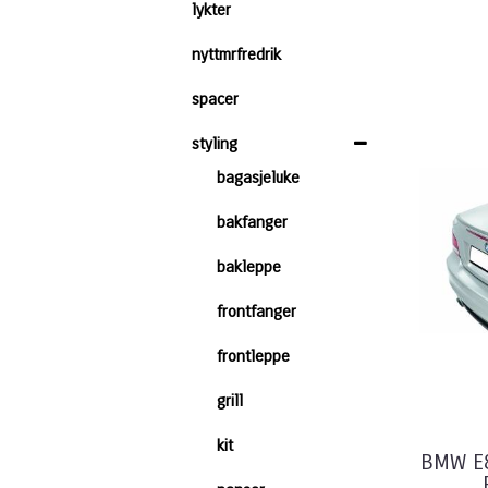
lykter
nyttmrfredrik
spacer
styling
bagasjeluke
bakfanger
bakleppe
frontfanger
frontleppe
grill
kit
BMW E8