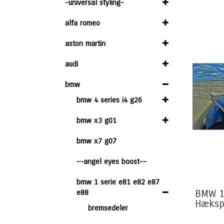
-universal styling-
alfa romeo
aston martin
audi
bmw
bmw 4 series i4 g26
bmw x3 g01
bmw x7 g07
--angel eyes boost--
bmw 1 serie e81 e82 e87
e88
BMW 1
Hækspo
bremsedeler