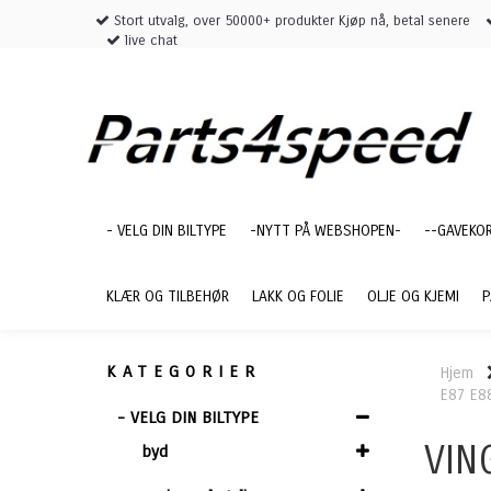
Stort utvalg, over 50000+ produkter Kjøp nå, betal senere
live chat
- VELG DIN BILTYPE
-NYTT PÅ WEBSHOPEN-
--GAVEKO
KLÆR OG TILBEHØR
LAKK OG FOLIE
OLJE OG KJEMI
P
KATEGORIER
Hjem
E87 E8
- VELG DIN BILTYPE
VIN
byd