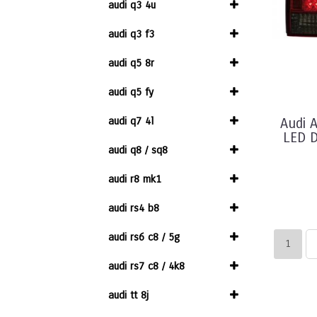
audi q3 4u
audi q3 f3
audi q5 8r
audi q5 fy
audi q7 4l
Audi 
LED 
audi q8 / sq8
audi r8 mk1
audi rs4 b8
audi rs6 c8 / 5g
1
audi rs7 c8 / 4k8
audi tt 8j