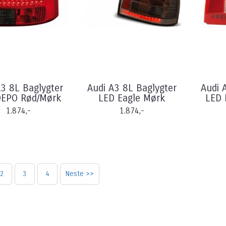
A3 8L Baglygter
Audi A3 8L Baglygter
Audi 
DEPO Rød/Mørk
LED Eagle Mørk
LED 
1.874,-
1.874,-
2
3
4
Neste >>