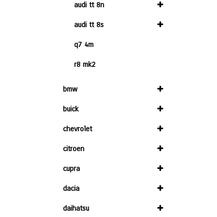
audi tt 8n
audi tt 8s
q7 4m
r8 mk2
bmw
buick
chevrolet
citroen
cupra
dacia
daihatsu