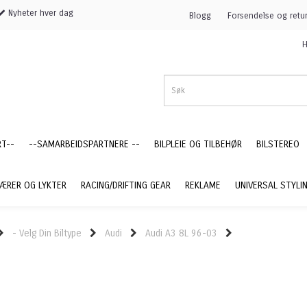
Nyheter hver dag
Blogg
Forsendelse og retu
H
RT--
--SAMARBEIDSPARTNERE --
BILPLEIE OG TILBEHØR
BILSTEREO
ÆRER OG LYKTER
RACING/DRIFTING GEAR
REKLAME
UNIVERSAL STYLI
- Velg Din Biltype
Audi
Audi A3 8L 96-03