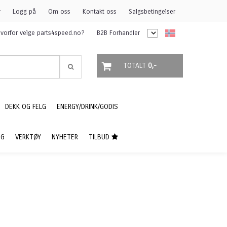
r
Logg på
Om oss
Kontakt oss
Salgsbetingelser
vorfor velge parts4speed.no?
B2B Forhandler
TOTALT
0,-
DEKK OG FELG
ENERGY/DRINK/GODIS
NG
VERKTØY
NYHETER
TILBUD