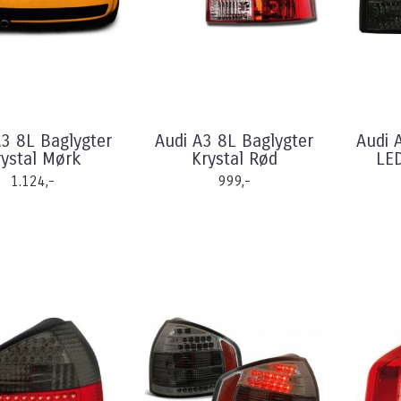
A3 8L Baglygter
Audi A3 8L Baglygter
Audi 
rystal Mørk
Krystal Rød
LE
1.124,-
999,-