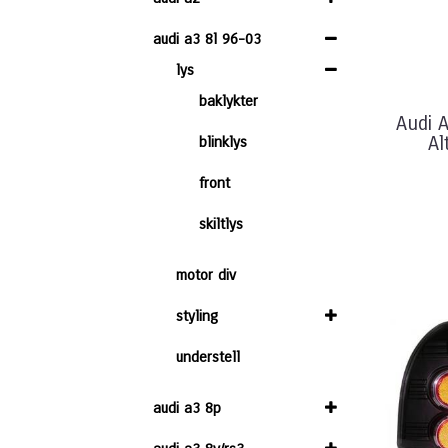
audi a3 8l 96-03
lys
baklykter
Audi 
Al
blinklys
front
skiltlys
motor div
styling
understell
audi a3 8p