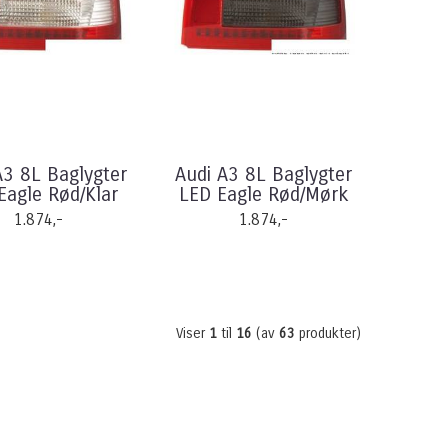
A3 8L Baglygter
Audi A3 8L Baglygter
Eagle Rød/Klar
LED Eagle Rød/Mørk
1.874,-
1.874,-
Viser
1
til
16
(av
63
produkter)