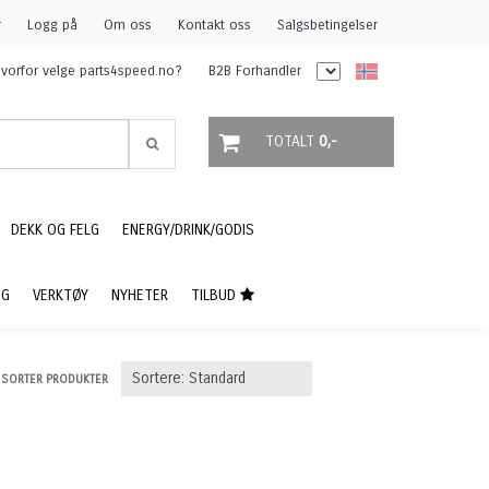
r
Logg på
Om oss
Kontakt oss
Salgsbetingelser
vorfor velge parts4speed.no?
B2B Forhandler
TOTALT
0,-
DEKK OG FELG
ENERGY/DRINK/GODIS
NG
VERKTØY
NYHETER
TILBUD
SORTER PRODUKTER