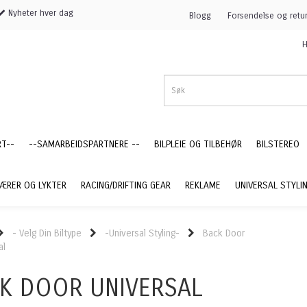
Nyheter hver dag
Blogg
Forsendelse og retu
H
RT--
--SAMARBEIDSPARTNERE --
BILPLEIE OG TILBEHØR
BILSTEREO
ÆRER OG LYKTER
RACING/DRIFTING GEAR
REKLAME
UNIVERSAL STYLI
- Velg Din Biltype
-Universal Styling-
Back Door
al
K DOOR UNIVERSAL