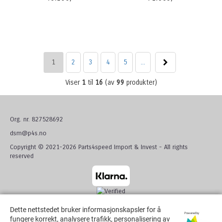
1
2
3
4
5
...
Viser
1
til
16
(av
99
produkter)
Org. nr. 827528692
dsm@p4s.no
Copyright © 2021-2026 Parts4speed Import & Invest - All rights
reserved
Dette nettstedet bruker informasjonskapsler for å
Dette nettstedet bruker informasjonskapsler for å
Powered by
Powered by
fungere korrekt, analysere trafikk, personalisering av
fungere korrekt, analysere trafikk, personalisering av