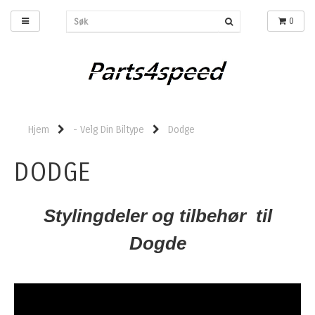
0
Hjem
- Velg Din Biltype
Dodge
DODGE
Stylingdeler og tilbehør til
Dogde