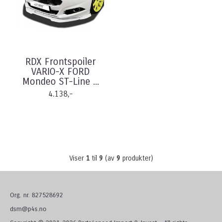
RDX Frontspoiler
VARIO-X FORD
Mondeo ST-Line ...
4.138,-
Viser
1
til
9
(av
9
produkter)
Org. nr. 827528692
dsm@p4s.no