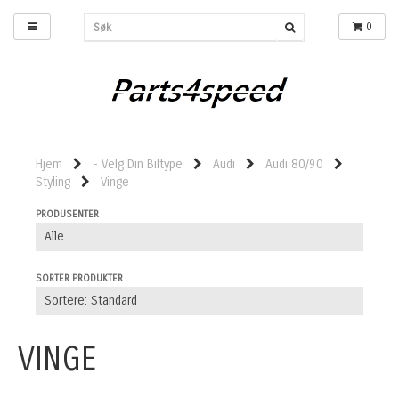
0
Hjem
- Velg Din Biltype
Audi
Audi 80/90
Styling
Vinge
PRODUSENTER
SORTER PRODUKTER
VINGE