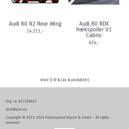
Audi 80 R2 Rear Wing
Audi 80 RDX
Hækspoiler V1
14.211,-
Cabrio
624,-
Viser
1
til
4
(av
4
produkter)
Org. nr. 827528692
dsm@p4s.no
Copyright © 2021-2026 Parts4speed Import & Invest - All rights
reserved