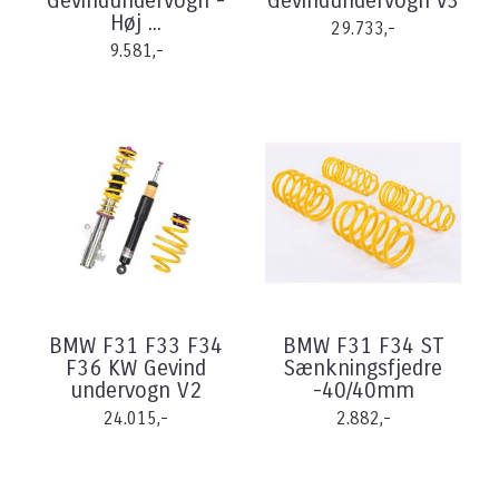
Gevindundervogn -
Gevindundervogn v3
Høj ...
29.733,-
9.581,-
BMW F31 F33 F34
BMW F31 F34 ST
F36 KW Gevind
Sænkningsfjedre
undervogn V2
-40/40mm
24.015,-
2.882,-