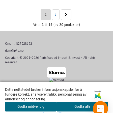
1
2
Viser
1
til
16
(av
20
produkter)
Org. nr. 827528692
dsm@p4s.no
Copyright © 2021-2026 Parts4speed Import & Invest - All rights
reserved
Dette nettstedet bruker informasjonskapsler for å
Dette nettstedet bruker informasjonskapsler for å
Powered by
Powered by
fungere korrekt, analysere trafikk, personalisering av
fungere korrekt, analysere trafikk, personalisering av
annonser og annonsering.
annonser og annonsering.
Godta nødvendig
Godta nødvendig
Godta alle
Godta alle