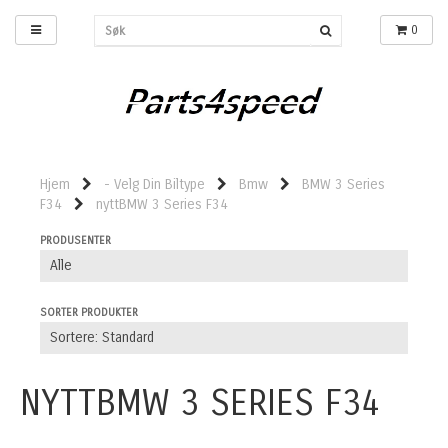
0
Hjem
- Velg Din Biltype
Bmw
BMW 3 Series
F34
nyttBMW 3 Series F34
PRODUSENTER
SORTER PRODUKTER
NYTTBMW 3 SERIES F34