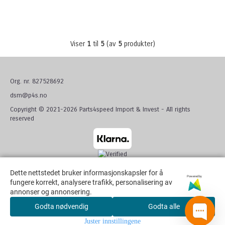
Viser
1
til
5
(av
5
produkter)
Org. nr. 827528692
dsm@p4s.no
Copyright © 2021-2026 Parts4speed Import & Invest - All rights
reserved
Dette nettstedet bruker informasjonskapsler for å
Dette nettstedet bruker informasjonskapsler for å
Powered by
Powered by
fungere korrekt, analysere trafikk, personalisering av
fungere korrekt, analysere trafikk, personalisering av
annonser og annonsering.
annonser og annonsering.
Godta nødvendig
Godta nødvendig
Godta alle
Godta alle
Juster innstillingene
Juster innstillingene