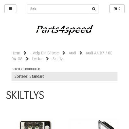
0
Hjem
- Velg Din Biltype
Audi
Audi A4 B7 / 8E
04-08
Lykter
Skiltlys
SORTER PRODUKTER
SKILTLYS