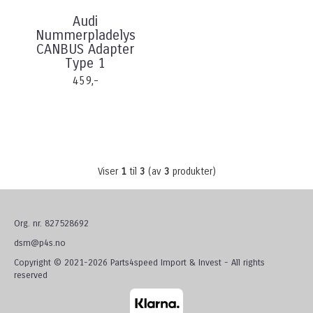
Audi
Nummerpladelys
CANBUS Adapter
Type 1
459,-
Viser
1
til
3
(av
3
produkter)
Org. nr. 827528692
dsm@p4s.no
Copyright © 2021-2026 Parts4speed Import & Invest - All rights
reserved