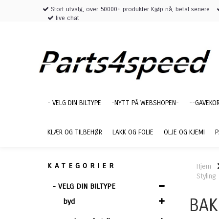
Stort utvalg, over 50000+ produkter Kjøp nå, betal senere
live chat
- VELG DIN BILTYPE
-NYTT PÅ WEBSHOPEN-
--GAVEKO
KLÆR OG TILBEHØR
LAKK OG FOLIE
OLJE OG KJEMI
P
KATEGORIER
Hjem
Styling
- VELG DIN BILTYPE
BAK
byd