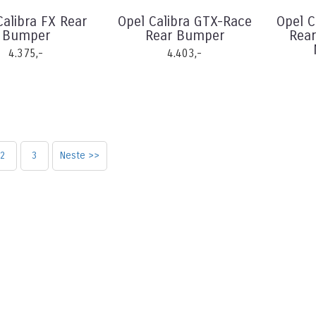
Calibra FX Rear
Opel Calibra GTX-Race
Opel C
Bumper
Rear Bumper
Rear
4.375,-
4.403,-
2
3
Neste >>