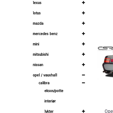
lexus
lotus
mazda
mercedes benz
mini
mitsubishi
nissan
opel / vauxhall
calibra
eksos/potte
interiør
Ope
lykter