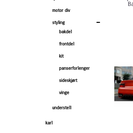
B
motor div
styling
bakdel
frontdel
kit
panserforlenger
sideskjørt
vinge
understell
karl