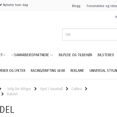
Nyheter hver dag
Blogg
Forsendelse og retu
H
RT--
--SAMARBEIDSPARTNERE --
BILPLEIE OG TILBEHØR
BILSTEREO
ÆRER OG LYKTER
RACING/DRIFTING GEAR
REKLAME
UNIVERSAL STYLI
- Velg Din Biltype
Opel / Vauxhall
Calibra
Bakdel
DEL