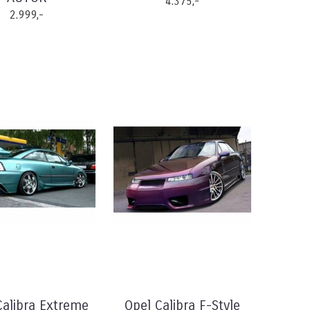
4.375,-
2.999,-
Calibra Extreme
Opel Calibra F-Style