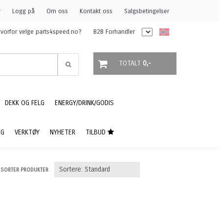
r
Logg på
Om oss
Kontakt oss
Salgsbetingelser
vorfor velge parts4speed.no?
B2B Forhandler
TOTALT
0,-
DEKK OG FELG
ENERGY/DRINK/GODIS
NG
VERKTØY
NYHETER
TILBUD
SORTER PRODUKTER