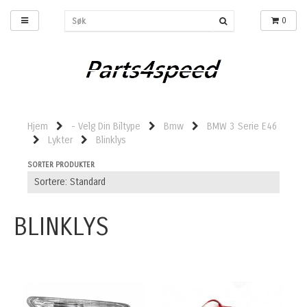
0
Hjem
- Velg Din Biltype
Bmw
BMW 3 Serie E46
Lykter
Blinklys
SORTER PRODUKTER
BLINKLYS